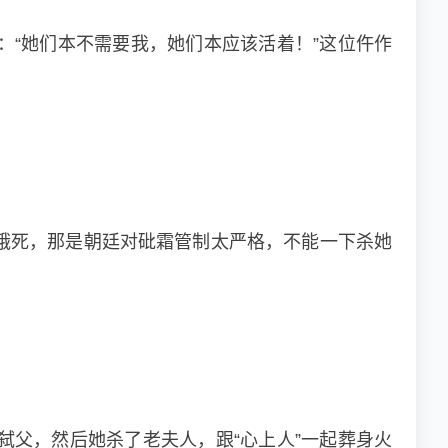
“她们本不需要我，她们本应该活着！”这位仵作
饿死，那是朝廷对砒霜管制太严格，不能一下杀她
父，然后她杀了老夫人，跟“心上人”一起葬身火