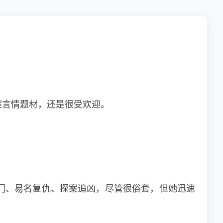
案言情题材，还是很受欢迎。
门、易名复仇、探案追凶，尽管很俗套，但她迅速