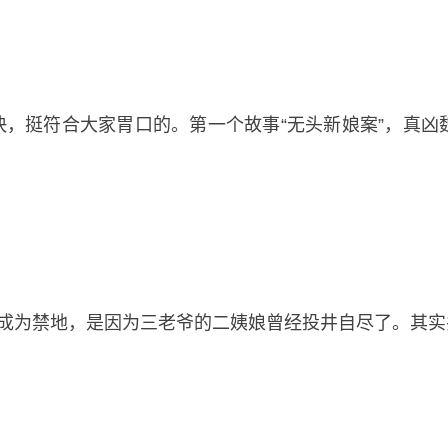
，挺符合大家胃口的。第一个故事“无头新娘案”，真凶
以成为禁地，是因为三老爷的二姨娘曾经投井自尽了。其实