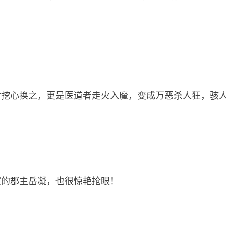
女挖心换之，更是医道者走火入魔，变成万恶杀人狂，骇
演的郡主岳凝，也很惊艳抢眼！