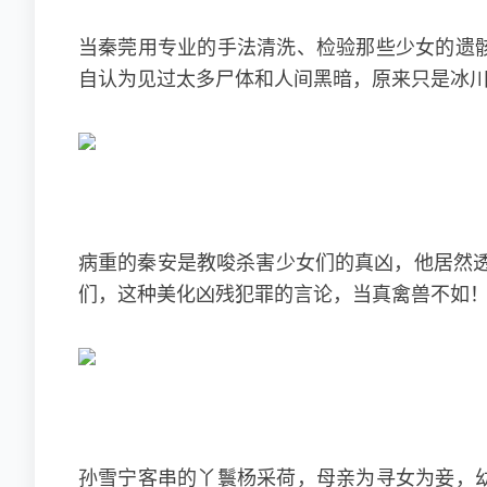
当秦莞用专业的手法清洗、检验那些少女的遗骸
自认为见过太多尸体和人间黑暗，原来只是冰
病重的秦安是教唆杀害少女们的真凶，他居然
们，这种美化凶残犯罪的言论，当真禽兽不如
孙雪宁客串的丫鬟杨采荷，母亲为寻女为妾，幼