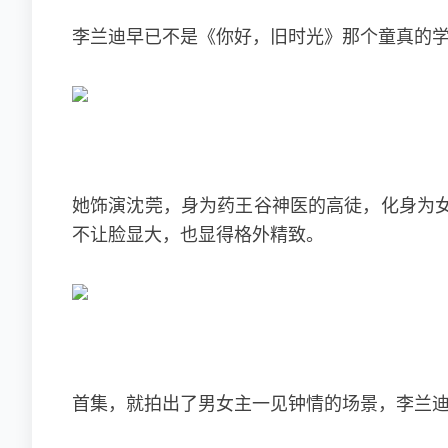
李兰迪早已不是《你好，旧时光》那个童真的
她饰演沈莞，身为药王谷神医的高徒，化身为
不让脸显大，也显得格外精致。
首集，就拍出了男女主一见钟情的场景，李兰迪