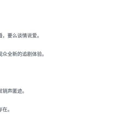
婚，要么谈情说爱。
观众全新的追剧体验。
就销声匿迹。
存在。