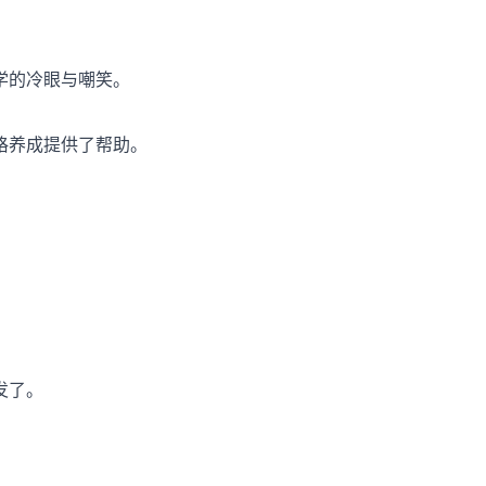
学的冷眼与嘲笑。
格养成提供了帮助。
发了。