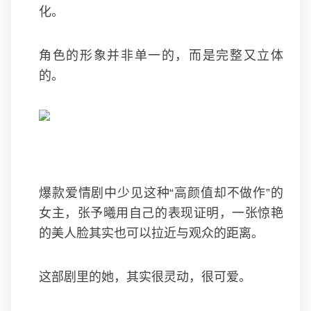
化。
角色的形象并非单一的，而是完整又立体
的。
爆款爱情剧中少见这种“高颜值却不做作”的
女主，张予曦用自己的表现证明，一张惊艳
的美人脸其实也可以拉近与观众的距离。
这部剧里的她，其实很灵动，很可爱。