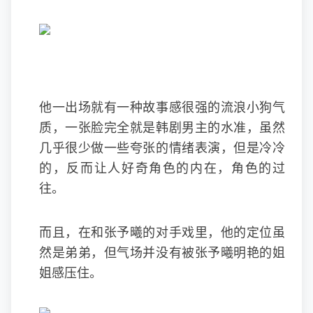
他一出场就有一种故事感很强的流浪小狗气
质，一张脸完全就是韩剧男主的水准，虽然
几乎很少做一些夸张的情绪表演，但是冷冷
的，反而让人好奇角色的内在，角色的过
往。
而且，在和张予曦的对手戏里，他的定位虽
然是弟弟，但气场并没有被张予曦明艳的姐
姐感压住。