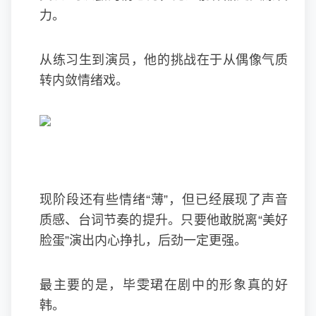
力。
从练习生到演员，他的挑战在于从偶像气质
转内敛情绪戏。
现阶段还有些情绪“薄”，但已经展现了声音
质感、台词节奏的提升。只要他敢脱离“美好
脸蛋”演出内心挣扎，后劲一定更强。
最主要的是，毕雯珺在剧中的形象真的好
韩。