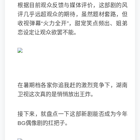
根据目前观众反馈与媒体评价，这部剧的风
评几乎远超观众的期待，虽然题材套路，但
收视弹幕“火力全开”，甜宠笑点频出、姐弟
恋设定让观众欲罢不能。
在暑期档各家你追我赶的激烈竞争下，湖南
卫视这次真的是悄悄放出王炸。
接下来，就盘点一下这部新剧能否成为今年
BG偶像剧的扛把子。