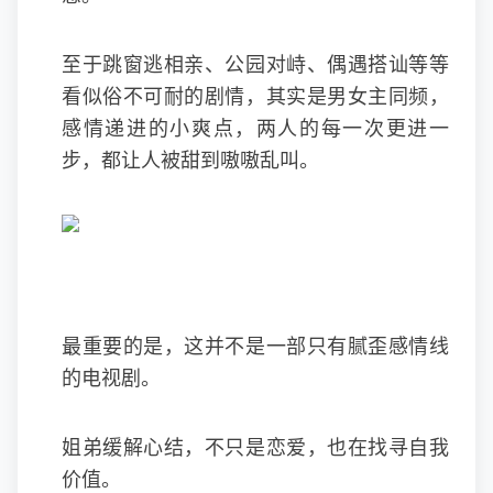
至于跳窗逃相亲、公园对峙、偶遇搭讪等等
看似俗不可耐的剧情，其实是男女主同频，
感情递进的小爽点，两人的每一次更进一
步，都让人被甜到嗷嗷乱叫。
最重要的是，这并不是一部只有腻歪感情线
的电视剧。
姐弟缓解心结，不只是恋爱，也在找寻自我
价值。