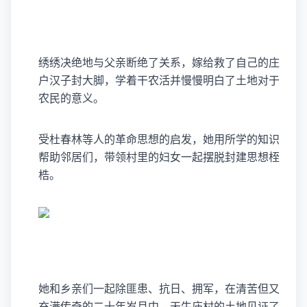
绣绣决绝地与父亲断绝了关系，嫁给救了自己的庄
户汉子封大脚，学着干农活并慢慢明白了土地对于
农民的意义。
受杜春林等人的革命思想的启发，她用所学的知识
帮助邻居们，带领村里的妇女一起摆脱封建思想桎
梏。
她和乡亲们一起除匪患、抗日、拥军，在清苦但又
充满传奇的二十年岁月中，天牛庙村的土地见证了