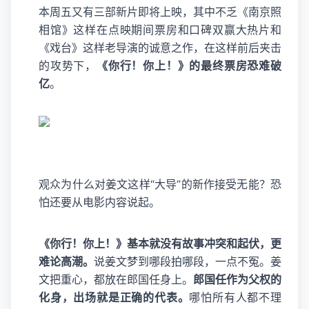
本周五又有三部新片即将上映，其中不乏《南京照
相馆》这样在点映期间票房和口碑双赢大热片和
《戏台》这样老导演的诚意之作，在这样前后夹击
的攻势下，
《你行！你上！》的最终票房恐难破
亿
。
观众为什么对姜文这样“大导”的新作接受无能？恐
怕还要从电影内容说起。
《你行！你上！》基本就没有故事冲突和起伏，更
难论高潮。
说姜文梦到哪段拍哪段，一点不冤。姜
文把重心，都放在郎国任身上。
郎国任作为父权的
化身，出场就是正确的代表。
哪怕所有人都不理