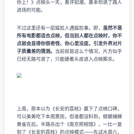
你上！》点映头一天，差评如潮，基本劝退了路人
进场的可能。
不过这里还有一层尴尬人遇尴尬事。即，
虽然不是
所有电影都适合点映，但当别人都在点映时，你不
点就会显得你很奇怪、你心里没底，引发外界对片
子质量差的猜测。
当前就是这么个情况，片方似乎
已经无路可退了，只能硬着头皮进入点映厮杀。
上周，原本以为《长安的荔枝》赢下了点映口碑，
可以美美吃下本周票房。但谁都没料到，螳螂捕蝉
黄雀在后。半路杀出个《南京照相馆》，一比一复
刻了《长安的荔枝》的点映模式——先试水周六、