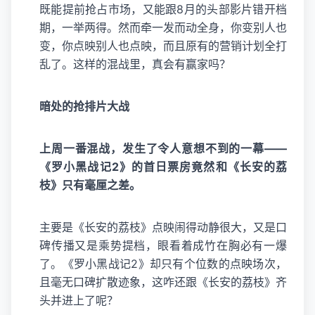
既能提前抢占市场，又能跟8月的头部影片错开档
期，一举两得。然而牵一发而动全身，你变别人也
变，你点映别人也点映，而且原有的营销计划全打
乱了。这样的混战里，真会有赢家吗？
暗处的抢排片大战
上周一番混战，发生了令人意想不到的一幕——
《罗小黑战记2》的首日票房竟然和《长安的荔
枝》只有毫厘之差。
主要是《长安的荔枝》点映闹得动静很大，又是口
碑传播又是乘势提档，眼看着成竹在胸必有一爆
了。《罗小黑战记2》却只有个位数的点映场次，
且毫无口碑扩散迹象，这咋还跟《长安的荔枝》齐
头并进上了呢？