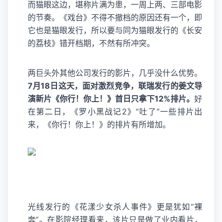
而猫眼这边，堪称片满为患，一周上两、三部电影
的节奏。《戏台》不得不撤档的原因还有一个，即
它也是猫眼发行，所以要与同为猫眼发行的《长安
的荔枝》错开档期，不然有所冲突。
两巨头外其他公司发行的影片，几乎没什么优势。
7月18日这天，面对激烈竞争，联瑞发行的姜文导
演新片《你行！你上！》首日只拿下12%排片。
好
在第二日，《罗小黑战记2》“吐了”一些排片出
来，《你行！你上！》的排片有所增加。
光线发行的《花漾少女杀人事件》更是犹如“裸
奔”。在影院经理看来，该片只是做了业内看片，