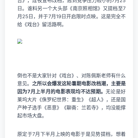
台》，连夜宣布改档，逃到竞争压力较小的7月25
日。谁料另一个大头部《南京照相馆》又提档至7
月25日，并于7月19日开启限时点映。这是完全不
给《戏台》留活路啊。
倒也不是大家针对《戏台》、对陈佩斯老师有什么
意见。
之所以会爆发这轮暑期电影改档潮，主要是
因为7月上半月的电影表现均不达预期。
无论是好
莱坞大片《侏罗纪世界：重生》《超人》，还是国
产种子选手《恶意》《聊斋：兰若寺》，均没能撑
起市场大盘。
原定于7月下半月上映的电影于是见势提档，想着