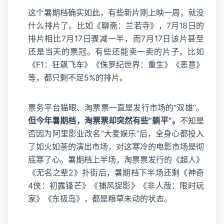
这个暑期档确实如此，有些新片刚上映一周，就没
什么排片了。比如《聊斋：兰若寺》，7月18日的
排片相比7月17日骤减一半，而7月17日该片甚至
还是当天的票冠。有些还能卖一卖的片子，比如
《F1：狂飙飞车》《侏罗纪世界：重生》《恶意》
等，都只剩不足5%的排片。
票务平台猫眼、淘票票一直是发行市场的“双雄”。
但今年暑期档，淘票票却突然有些“躺平”。
不知是
否因为阿里影业改名“大麦娱乐”后，全身心都投入
了如火如荼的演出市场，对这寒冷的电影市场是彻
底寒了心。暑期档上半场，淘票票发行的《超人》
《无名之辈2》扑街后，暑期档下半场还剩《神奇
4侠：初露锋芒》《捕风捉影》《非人哉：限时玩
家》《东极岛》，都是粮草未动的状态。