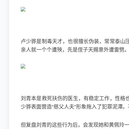
卢少骅是制毒天才，也很擅长伪装，常常泰山
亲人就一个个遭殃，先是侄子天赐意外遭雷劈
刘青本是救死扶伤的医生，有稳定工作，性格
少骅表面营造“慈父人夫”形象拖入了犯罪泥潭
但复盘刘青的这些行为后，会发现她和黄佩玲