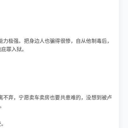
能力极强。把身边人也骗得很惨，自从他制毒后，
包庇罪入狱。
离不弃，宁愿卖车卖房也要共患难的，没想到被卢
。
受。