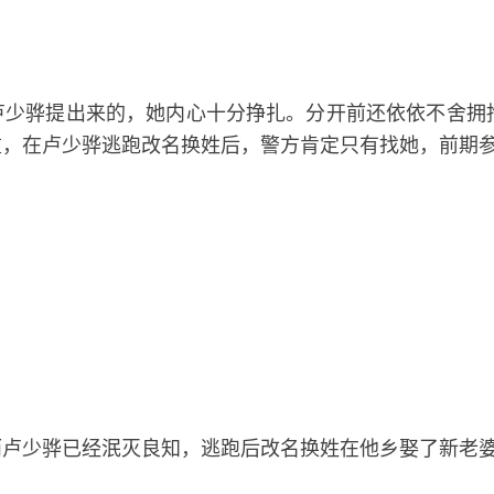
卢少骅提出来的，她内心十分挣扎。分开前还依依不舍拥
重，在卢少骅逃跑改名换姓后，警方肯定只有找她，前期
而卢少骅已经泯灭良知，逃跑后改名换姓在他乡娶了新老