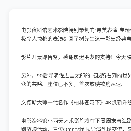
电影资料馆艺术影院特别策划的“最美表演”专题
极令人惊艳的表演刻画了树先生这一影史经典
影片开票即售罄，感谢影迷朋友的支持！今天
另外，90后导演佐近圭太郎的《我所看到的世
众的共鸣。座位已不多，首次放映欲购从速。
文德斯大师一代名作《柏林苍穹下》4K焕新升
电影资料馆小西天艺术影院将在下周周末与海影
别放映活动，三位Omnes团队导演到场交流