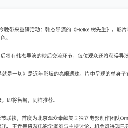
今晚带来重磅活动：韩杰导演的《Hello! 树先生》，
角色。
映后将有韩杰导演的映后交流环节，每位观众还将获得导
界就是一切》是近年影坛的亮眼遗珠。片中呈现的单身子
级，即将售罄，同样推荐。
节联袂，首度为北京观众奉献美国独立电影创作团队Om
，李迅、王垚等资深电影学者参与主持讨论，机会难得现已