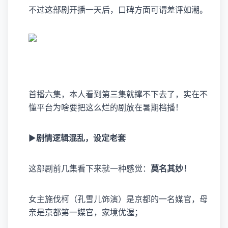
不过这部剧开播一天后，口碑方面可谓差评如潮。
首播六集，本人看到第三集就撑不下去了，实在不
懂平台为啥要把这么烂的剧放在暑期档播！
▶
剧情逻辑混乱，设定老套
这部剧前几集看下来就一种感觉：
莫名其妙！
女主施伐柯（孔雪儿饰演）是京都的一名媒官，母
亲是京都第一媒官，家境优渥；