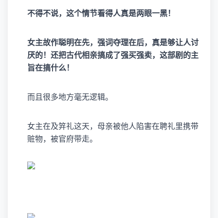
不得不说，这个情节看得人真是两眼一黑！
女主故作聪明在先，强词夺理在后，真是够让人讨
厌的！还把古代相亲搞成了强买强卖，这部剧的主
旨在搞什么！
而且很多地方毫无逻辑。
女主在及笄礼这天，母亲被他人陷害在聘礼里携带
赃物，被官府带走。