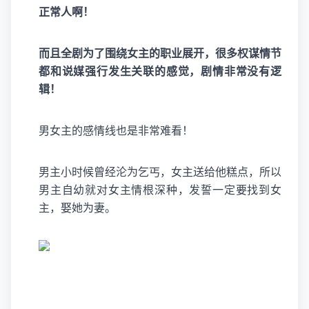
正常人啊！
而且全剧为了围绕女主的职业展开，很多权谋情节
都和说媒强行发生关联的感觉，剧情非常没有逻
辑！
男女主的感情线也是非常难看！
男主小时候曾经沦为乞丐，女主送给他糕点，所以
男主自幼就对女主情根深种，发誓一定要找到女
主，娶她为妻。