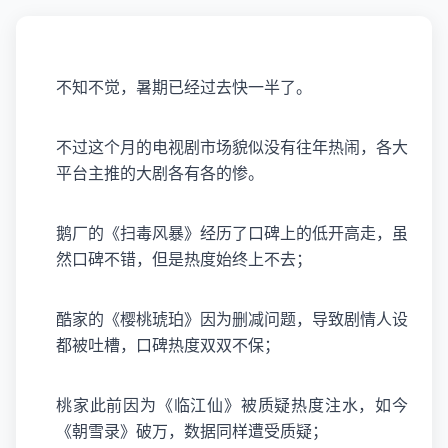
不知不觉，暑期已经过去快一半了。
不过这个月的电视剧市场貌似没有往年热闹，各大
平台主推的大剧各有各的惨。
鹅厂的《扫毒风暴》经历了口碑上的低开高走，虽
然口碑不错，但是热度始终上不去；
酷家的《樱桃琥珀》因为删减问题，导致剧情人设
都被吐槽，口碑热度双双不保；
桃家此前因为《临江仙》被质疑热度注水，如今
《朝雪录》破万，数据同样遭受质疑；