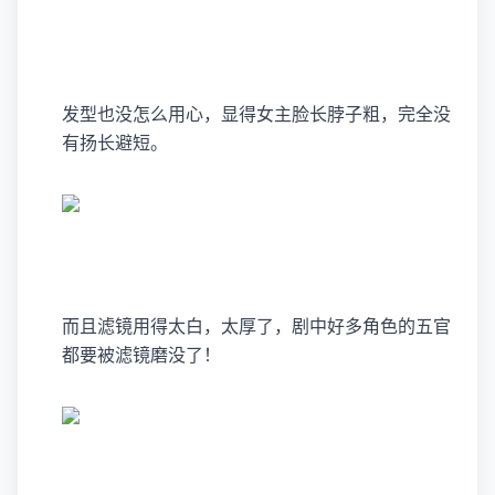
发型也没怎么用心，显得女主脸长脖子粗，完全没
有扬长避短。
而且滤镜用得太白，太厚了，剧中好多角色的五官
都要被滤镜磨没了！