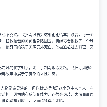
众也不喜欢。《扫毒风暴》这部剧剧情丰富跌宕，每一个
务，替他顶包的哥哥也身陷囹圄，机缘巧合他救了一个制
时，他哥哥的孩子天赐意外死亡，他被迫赶过去料理，冥
己超凡的化学知识，走上了制毒贩毒之路。《扫毒风暴》
缉毒故事中展示了复杂的人性冲突。
个人物是秦昊演的，但你就觉得他是这个剧中人本人。在
太难抓。因为他有反侦查能力，还很会伪装，表面事事周
，他都没想到收手，反而继续铤而走险。