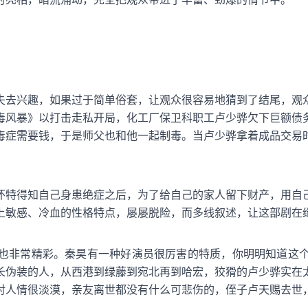
失去兴趣，如果过于简单俗套，让观众很容易地猜到了结尾，观
毒风暴》以打击走私开局，化工厂保卫科职工卢少骅欠下巨额债
毒症需要钱，于是师父也和他一起制毒。当卢少骅拿着成品交易
怀特得知自己身患绝症之后，为了给自己的家人留下财产，用自
上敏感、冷血的性格特点，屡屡脱险，而多线叙述，让这部剧在
也非常精彩。秦昊有一种好演员很厉害的特质，你明明知道这
长伪装的人，从西港到绿藤到宛北再到哈宏，狡猾的卢少骅实在
对人情很淡漠，亲友离世都没有什么可悲伤的，侄子卢天赐去世