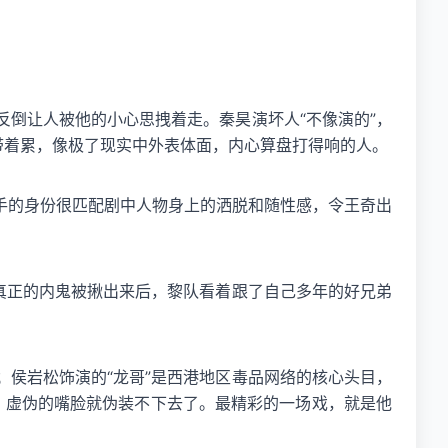
倒让人被他的小心思拽着走。秦昊演坏人“不像演的”，
带着累，像极了现实中外表体面，内心算盘打得响的人。
手的身份很匹配剧中人物身上的洒脱和随性感，令王奇出
真正的内鬼被揪出来后，黎队看着跟了自己多年的好兄弟
侯岩松饰演的“龙哥”是西港地区毒品网络的核心头目，
益，虚伪的嘴脸就伪装不下去了。最精彩的一场戏，就是他