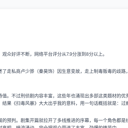
观众好评不断，网络平台评分从7.9分涨到8分以上。
述了走私商卢少骅（秦昊饰）因生意变故，走上制毒贩毒的歧路
待值。不过刑侦剧内容丰富，这些年也涌现出多部这类题材的优
，结果《扫毒风暴》大大出乎我的意料，用一句话概括就是：过
展的预判。剧集开篇就拉开了多线推进的序幕，每一个角色都是
时亮相，暗流涌动，完全把观众带进了丰富、劲爆的情节中。