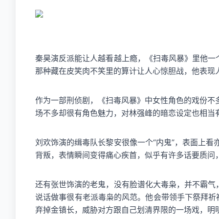
秦昊演反派能让人越看越上瘾，《扫毒风暴》里他一
那种藏在皮笑肉不笑里的算计让人心惊胆战，他表现
作为一部刑侦剧，《扫毒风暴》中女性角色的戏份不
场不多却很有角色魅力，对林强峰的暗恋设定也相当
刘欢饰演的缉毒队长黎安很像一个“内鬼”，表面上
背叛，表情瞬间变得痛心疾首，似乎有许多话要质问
还有张世饰演的老鬼，没有脸谱化大毒枭，并不霸气
说话做事很有老派毒枭的风范。他会带领手下祭拜祈福
弃掉金镇长，威胁对方跟自己划清界限的一场戏，明