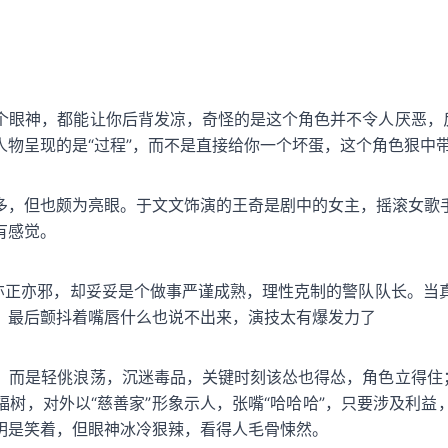
个眼神，都能让你后背发凉，奇怪的是这个角色并不令人厌恶，反
人物呈现的是“过程”，而不是直接给你一个坏蛋，这个角色狠中
多，但也颇为亮眼。于文文饰演的王奇是剧中的女主，摇滚女歌
有感觉。
看亦正亦邪，却妥妥是个做事严谨成熟，理性克制的警队队长。当
，最后颤抖着嘴唇什么也说不出来，演技太有爆发力了
，而是轻佻浪荡，沉迷毒品，关键时刻该怂也得怂，角色立得住；
树，对外以“慈善家”形象示人，张嘴“哈哈哈”，只要涉及利
明是笑着，但眼神冰冷狠辣，看得人毛骨悚然。