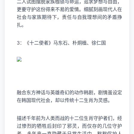
二人试图摆脱家族枷锁与命运，追求梦想与自由，
更要守护这份得来不易的爱情。细腻刻画现代人在
社会与家族期待下，责任与自我理想间的矛盾挣
扎。
3：《十二使者》马东石、朴炯植、徐仁国
融合东方神话与英雄奇幻的动作韩剧，剧情虽设定
在韩国现代社会，却以传统十二生肖为灵感。
描述千年前为人类而战的十二位生肖守护者们，经
过惨烈的牺牲后封印了邪灵，而仅存的几位守护
者，多年来一直隐藏于日常生活中，默默保护人