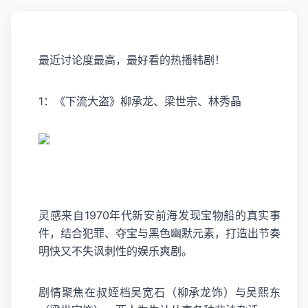
最近讨论度最高，最好看的热播韩剧！
1：《下流大盗》柳承龙、梁世宗、林秀晶
灵感来自1970年代新安前海发现宝物船的真实事
件，结合犯罪、夺宝与黑色幽默元素，打造出节奏
明快又不失讽刺性的娱乐爽剧。
剧情聚焦在叔姪档吴宽石（柳承龙饰）与吴熙东