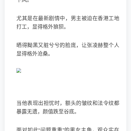
下风。
尤其是在最新剧情中，男主被迫在香港工地
打工，显得格外狼狈。
晒得黝黑又脏兮兮的脸庞，让张凌赫整个人
显得格外沧桑。
当他表现出担忧时，额头的皱纹和法令纹都
暴露无遗，颜值跌至谷底。
面对如此“问题重重”的男女主角，观众实在