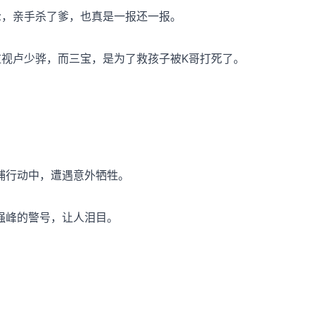
枪，亲手杀了爹，也真是一报还一报。
监视卢少骅，而三宝，是为了救孩子被K哥打死了。
捕行动中，遭遇意外牺牲。
强峰的警号，让人泪目。