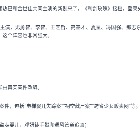
丽热巴
和金世佳共同主演的新剧来了，《
利剑玫瑰
》接档，登录
衔主演，尤勇智、李智、王艺哲、高基才、夏星、冯国强、那志
，这个阵容也非常强大。
样由真实案件改编。
卖案件，包括“电梯婴儿失踪案”“祠堂藏尸案”“跨省少女贩卖网”等
秒盗走婴儿，邓妍徒手攀爬通风管道追凶；