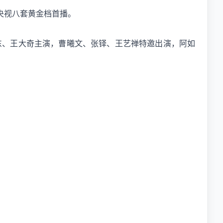
央视八套黄金档首播。
东、王大奇主演，曹曦文、张铎、王艺禅特邀出演，阿如
。