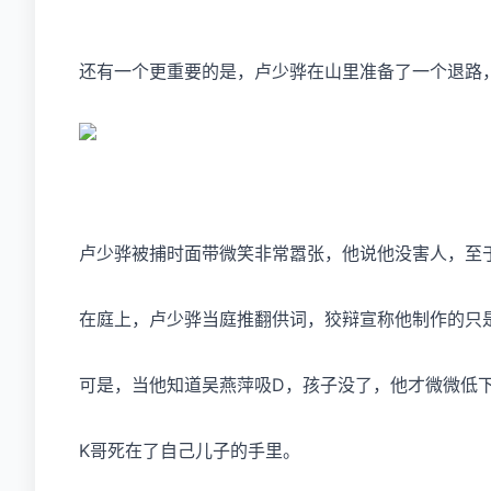
还有一个更重要的是，卢少骅在山里准备了一个退路
卢少骅被捕时面带微笑非常嚣张，他说他没害人，至
在庭上，卢少骅当庭推翻供词，狡辩宣称他制作的只
可是，当他知道吴燕萍吸D，孩子没了，他才微微低
K哥死在了自己儿子的手里。