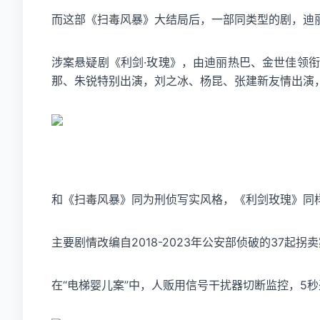
而这部《扫毒风暴》大结局后，一部同类型的剧，
迪
涉案悬疑剧《利剑·玫瑰》，由迪丽热巴、金世佳领
那、朱锐特别出演，刘之冰、杨昆、张建新友情出演
和《扫毒风暴》同为刑侦写实风格，《利剑玫瑰》同
主要剧情改编自2018-2023年公安部侦破的37起拐
在“电梯婴儿案”中，人贩用信号干扰器切断监控，5