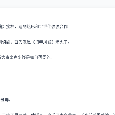
瑰》接档，迪丽热巴和
金世佳
强强合作
刑侦剧，首先就是《
扫毒风暴
》爆火了。
看大毒枭卢少骅是如何落网的。
哥制毒。