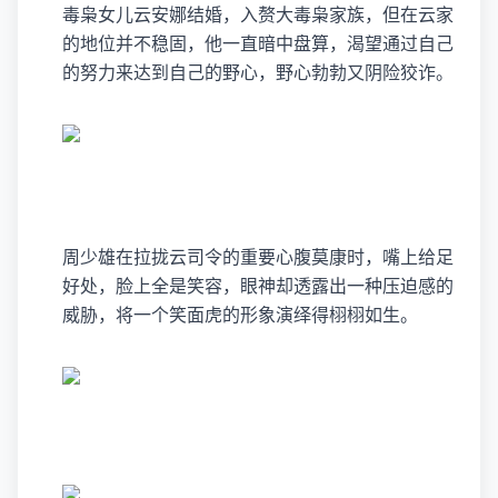
毒枭女儿云安娜结婚，入赘大毒枭家族，但在云家
的地位并不稳固，他一直暗中盘算，渴望通过自己
的努力来达到自己的野心，野心勃勃又阴险狡诈。
周少雄在拉拢云司令的重要心腹莫康时，嘴上给足
好处，脸上全是笑容，眼神却透露出一种压迫感的
威胁，将一个笑面虎的形象演绎得栩栩如生。