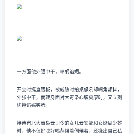
一方面他外强中干，卑躬谄媚。
开会时挺直腰板，被威胁时拍桌怒吼却嘴角颤抖，
外强中干，而转身面对大毒枭心腹莫康时，又立刻
切换谄媚笑脸。
接待宛北大毒枭云司令的女儿云安娜和女婿周少雄
时，他不仅好吃好喝恭候着伺候着，还搬出自己私