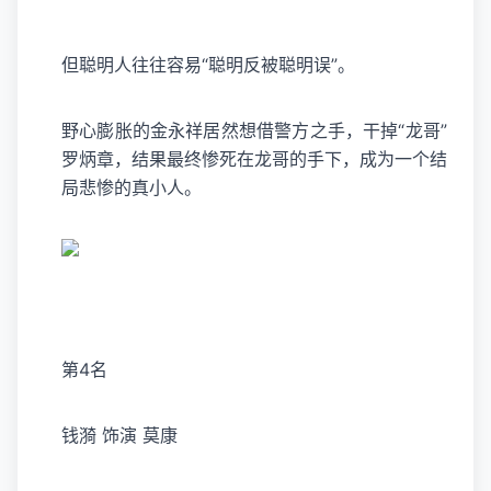
但聪明人往往容易“聪明反被聪明误”。
野心膨胀的金永祥居然想借警方之手，干掉“龙哥”
罗炳章，结果最终惨死在龙哥的手下，成为一个结
局悲惨的真小人。
第4名
钱漪 饰演 莫康