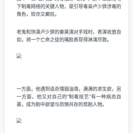
下制毒网络的关键人物，是引导毒枭卢少骅涉毒的
角色，狡诈又癫狂。
老鬼和饰演卢少骅的秦昊演对手戏时，表演收放自
如，将一个亡命之徒的嘴脸表现得淋漓尽致。
一方面，他遇到追杀懦弱油滑，满满的求生欲，另
一方面，他又对自己的“制毒技艺”有一种病态自
豪，成为剧中欲望与恐惧共存的悲剧人物。