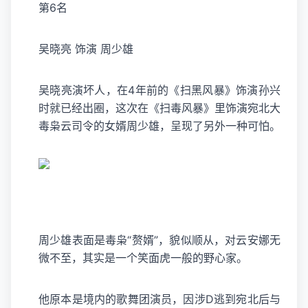
第6名
吴晓亮 饰演 周少雄
吴晓亮演坏人，在4年前的《扫黑风暴》饰演孙兴
时就已经出圈，这次在《扫毒风暴》里饰演宛北大
毒枭云司令的女婿周少雄，呈现了另外一种可怕。
周少雄表面是毒枭“赘婿”，貌似顺从，对云安娜无
微不至，其实是一个笑面虎一般的野心家。
他原本是境内的歌舞团演员，因涉D逃到宛北后与