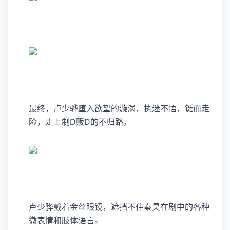
最终，卢少骅堕入欲望的漩涡，执迷不悟，铤而走
险，走上制D贩D的不归路。
卢少骅戴着金丝眼镜，遮挡不住秦昊在剧中的各种
微表情和肢体语言。