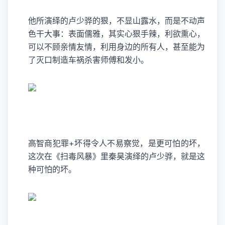
他所演绎的卢少骅的狠，不显山露水，而是不动声
色干大事：表面儒雅，其实心狠手辣，利欲熏心，
可以不顾亲情友情，利用身边的所有人，甚至能为
了灭口制造车祸杀害师傅和发小。
高智商犯罪+坏得令人不易察觉，是更可怕的坏，
这次在《扫毒风暴》里秦昊演绎的卢少骅，就是这
种可怕的坏。