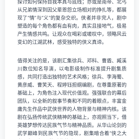
探讨如何保持自我本真与底线；亦或是南帝、北丐
从兄弟情深到因父辈恩怨立场相对的挣扎等，都展
现了“情”与“义”的复杂交织。侠者并非完人，剧中
塑造的每个角色都有血有肉，真实且接地气，极易
产生情感共鸣。让观众在喝彩或嗟叹中，领略风云
变幻的江湖武林，感受独特的侠义真谛。
值得关注的是，该剧汇集徐兵、邓科、曹盾、臧溪
川数位知名导演，以电影级制作标准提升剧集质
感，共同打造出独特的艺术风格；徐兵、李海蜀、
黄彦威、曹笑天、程婷钰担纲编剧，在尊重原著的
基础上，为角色注入现代价值观。强强联合的幕后
团队，以全新的叙事节奏和不同的着眼点，丰富金
庸先生作品中武侠世界的人物背景与精神内核。该
剧在弘扬传统武侠精神的基础上，亦观照当下，借
英雄梦想传达民族气节与精神品质。从华山论剑的
武学巅峰到民族气节的隐现，剧集暗合着“侠之大