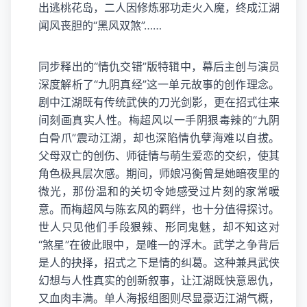
出逃桃花岛，二人因修炼邪功走火入魔，终成江湖
闻风丧胆的“黑风双煞”……
同步释出的“情仇交错”版特辑中，幕后主创与演员
深度解析了“九阴真经”这一单元故事的创作理念。
剧中江湖既有传统武侠的刀光剑影，更在招式往来
间刻画真实人性。梅超风以一手阴狠毒辣的“九阴
白骨爪”震动江湖，却也深陷情仇孽海难以自拔。
父母双亡的创伤、师徒情与萌生爱恋的交织，使其
角色极具层次感。期间，师娘冯衡曾是她暗夜里的
微光，那份温和的关切令她感受过片刻的家常暖
意。而梅超风与陈玄风的羁绊，也十分值得探讨。
世人只见他们手段狠辣、形同鬼魅，却不知这对
“煞星”在彼此眼中，是唯一的浮木。武学之争背后
是人的抉择，招式之下是情的纠葛。这种兼具武侠
幻想与人性真实的创新叙事，让江湖既快意恩仇，
又血肉丰满。单人海报组图则尽显豪迈江湖气概，