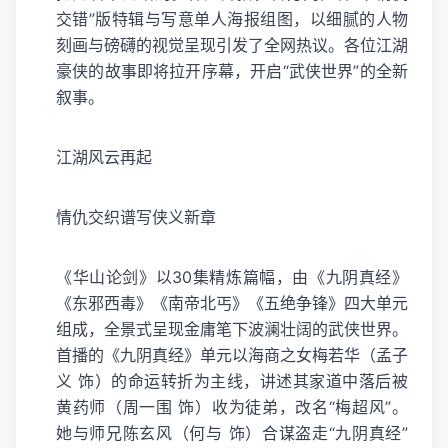
交错”版特辑与写意单人海报组图，以细腻的人物
刻画与磅礴的视觉呈现引发了全网热议。各位江湖
豪侠的故事即将拉开序幕，开启“武侠世界”的全新
叙事。
江湖风云再起
情仇交织谱写侠义新章
《华山论剑》以30集精炼篇幅，由《九阴真经》
《东邪西毒》《南帝北丐》《五绝争锋》四大单元
组成，全景式呈现金庸笔下波澜壮阔的武侠世界。
首播的《九阴真经》单元以海商之女梅若华（孟子
义 饰）的命运转折为主线，讲述其家道中落后被
黄药师（周一围 饰）收为徒弟，改名“梅超风”。
她与师兄陈玄风（何与 饰）合谋盗走“九阴真经”