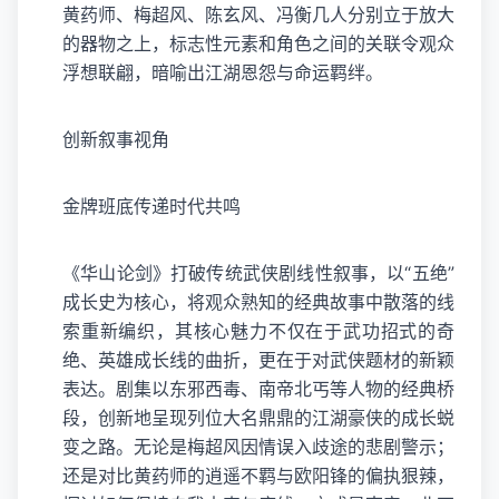
黄药师、梅超风、陈玄风、冯衡几人分别立于放大
的器物之上，标志性元素和角色之间的关联令观众
浮想联翩，暗喻出江湖恩怨与命运羁绊。
创新叙事视角
金牌班底传递时代共鸣
《华山论剑》打破传统武侠剧线性叙事，以“五绝”
成长史为核心，将观众熟知的经典故事中散落的线
索重新编织，其核心魅力不仅在于武功招式的奇
绝、英雄成长线的曲折，更在于对武侠题材的新颖
表达。剧集以东邪西毒、南帝北丐等人物的经典桥
段，创新地呈现列位大名鼎鼎的江湖豪侠的成长蜕
变之路。无论是梅超风因情误入歧途的悲剧警示；
还是对比黄药师的逍遥不羁与欧阳锋的偏执狠辣，