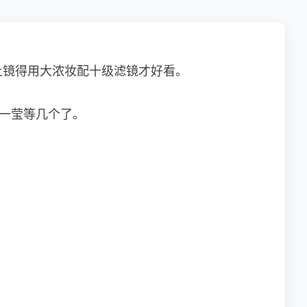
上镜得用大浓妆配十级滤镜才好看。
翟一莹等几个了。