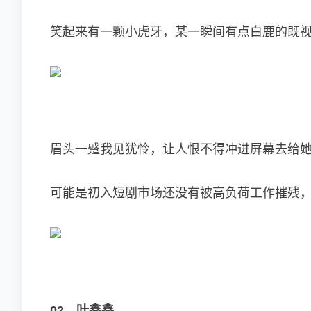
笑起来有一颗小虎牙，某一瞬间有点白鹿的既
眉头一蹙我见犹怜，让人恨不得冲进屏幕去给
可能是初入短剧市场还没有被高负荷工作摧残
02、叶鑫鑫