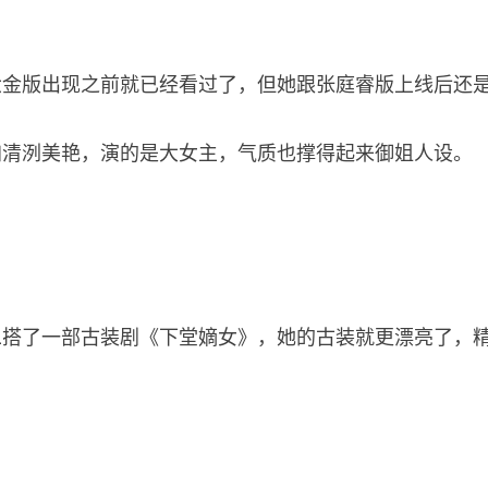
六金版出现之前就已经看过了，但她跟张庭睿版上线后还
加清洌美艳，演的是大女主，气质也撑得起来御姐人设。
二搭了一部古装剧《下堂嫡女》，她的古装就更漂亮了，