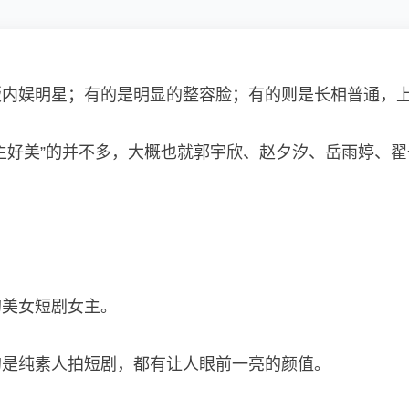
版内娱明星；有的是明显的整容脸；有的则是长相普通，
主好美”的并不多，大概也就郭宇欣、赵夕汐、岳雨婷、
的美女短剧女主。
的是纯素人拍短剧，都有让人眼前一亮的颜值。