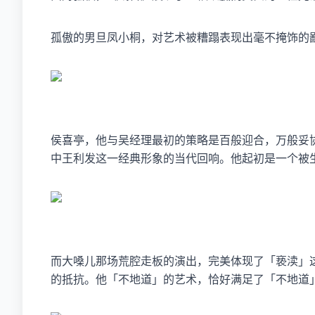
孤傲的男旦凤小桐，对艺术被糟蹋表现出毫不掩饰的
侯喜亭，他与吴经理最初的策略是百般迎合，万般妥
中王利发这一经典形象的当代回响。他起初是一个被
而大嗓儿那场荒腔走板的演出，完美体现了「亵渎」
的抵抗。他「不地道」的艺术，恰好满足了「不地道