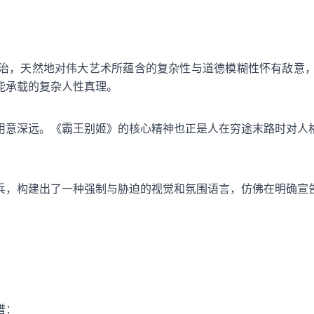
治，天然地对伟大艺术所蕴含的复杂性与道德模糊性怀有敌意
能承载的复杂人性真理。
用意深远。《霸王别姬》的核心精神也正是人在穷途末路时对人
兵，构建出了一种强制与胁迫的视觉和氛围语言，仿佛在明确宣
谱：