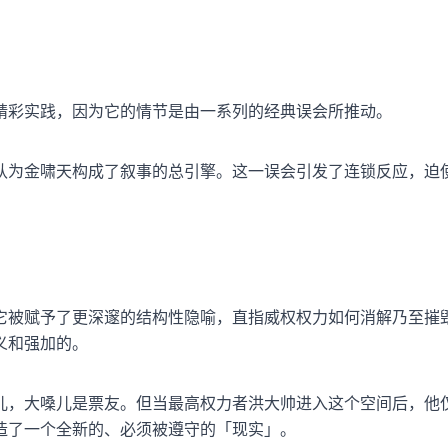
精彩实践，因为它的情节是由一系列的经典误会所推动。
认为金啸天构成了叙事的总引擎。这一误会引发了连锁反应，迫
它被赋予了更深邃的结构性隐喻，直指威权权力如何消解乃至摧
义和强加的。
儿，大嗓儿是票友。但当最高权力者洪大帅进入这个空间后，他
造了一个全新的、必须被遵守的「现实」。