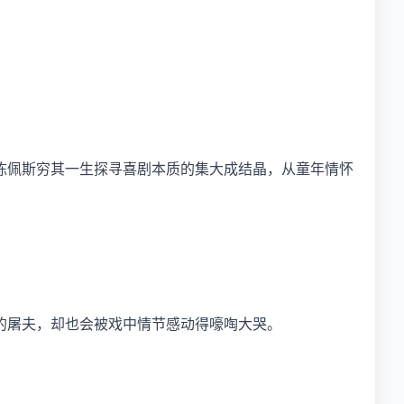
陈佩斯穷其一生探寻喜剧本质的集大成结晶，从童年情怀
的屠夫，却也会被戏中情节感动得嚎啕大哭。