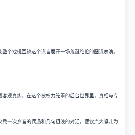
使整个戏班围绕这个谎言展开一场荒诞绝伦的圆谎表演。
毁客观真实。在这个被权力笼罩的后台世界里，真相与专
仅凭一次乡音的偶遇和几句粗浅的对话，便钦点大嗓儿为