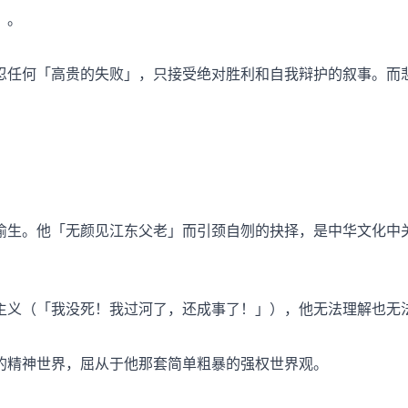
」。
忍任何「高贵的失败」，只接受绝对胜利和自我辩护的叙事。而
偷生。他「无颜见江东父老」而引颈自刎的抉择，是中华文化中
主义（「我没死！我过河了，还成事了！」），他无法理解也无
的精神世界，屈从于他那套简单粗暴的强权世界观。