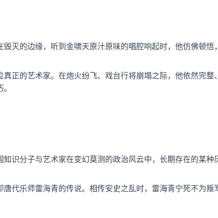
在毁灭的边缘，听到金啸天原汁原味的唱腔响起时，他仿佛顿悟
位真正的艺术家。在炮火纷飞、戏台行将崩塌之际，他依然完整
朽。
国知识分子与艺术家在变幻莫测的政治风云中，长期存在的某种
即唐代乐师雷海青的传说。相传安史之乱时，雷海青宁死不为叛