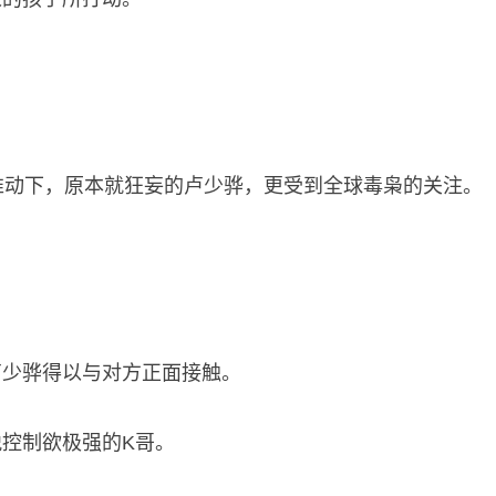
推动下，原本就狂妄的卢少骅，更受到全球毒枭的关注。
卢少骅得以与对方正面接触。
控制欲极强的K哥。