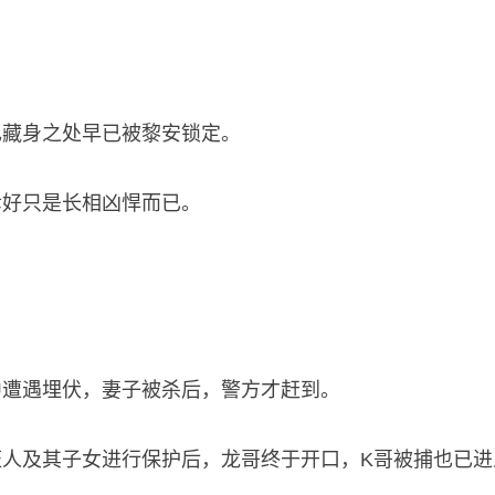
己藏身之处早已被黎安锁定。
幸好只是长相凶悍而已。
中遭遇埋伏，妻子被杀后，警方才赶到。
人及其子女进行保护后，龙哥终于开口，K哥被捕也已进