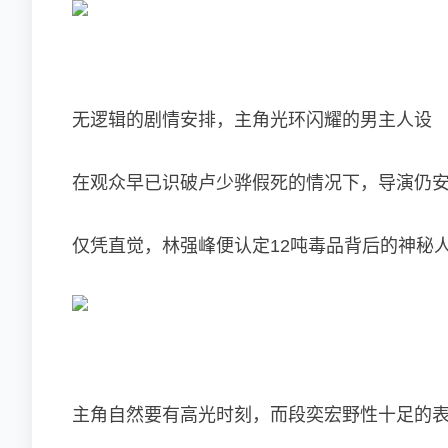
无逻辑的剧情安排，主角光环闪耀的男主人设
在观众早已识破卢少骅假死的情况下，导演仍
仅凭直觉，林强峰便认定12吨毒品背后的神秘
主角自然要有高光时刻，而
段奕宏
野性十足的