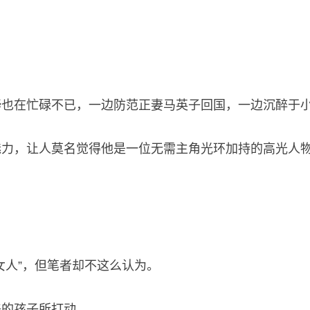
骅也在忙碌不已，一边防范正妻马英子回国，一边沉醉于
魅力，让人莫名觉得他是一位无需主角光环加持的高光人
女人”，但笔者却不这么认为。
来的孩子所打动。