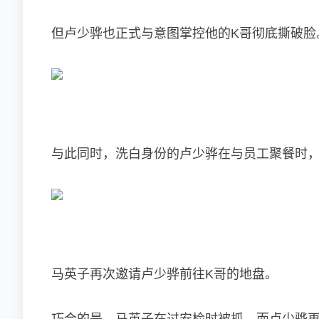
但卢少骅也正式与意图掌控他的K哥彻底撕破脸
与此同时，洗白身份的卢少骅在与员工聚餐时
马英子再次邀请卢少骅前往K哥的地盘。