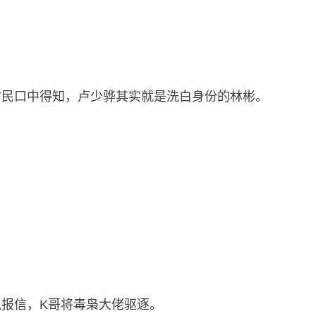
村民口中得知，卢少骅其实就是洗白身份的林彬。
报信，K哥将毒枭大佬驱逐。