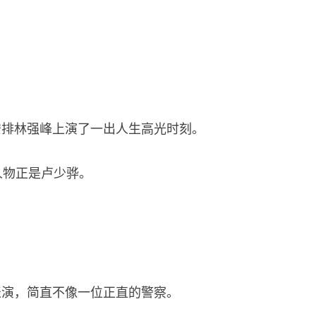
安排林强峰上演了一出人生高光时刻。
人物正是卢少骅。
表演，简直不像一位正直的警察。