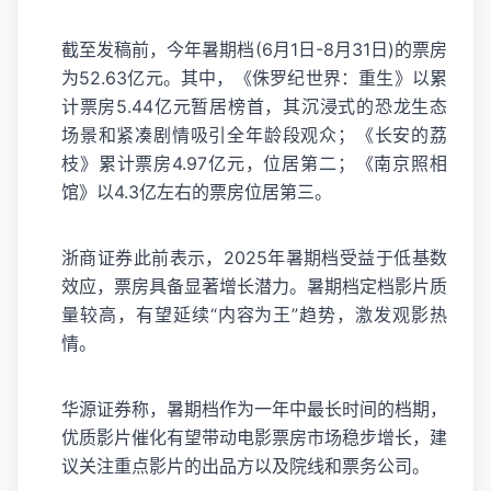
截至发稿前，今年暑期档(6月1日-8月31日)的票房
为52.63亿元。其中，《侏罗纪世界：重生》以累
计票房5.44亿元暂居榜首，其沉浸式的恐龙生态
场景和紧凑剧情吸引全年龄段观众；《长安的荔
枝》累计票房4.97亿元，位居第二；《南京照相
馆》以4.3亿左右的票房位居第三。
浙商证券此前表示，2025年暑期档受益于低基数
效应，票房具备显著增长潜力。暑期档定档影片质
量较高，有望延续“内容为王”趋势，激发观影热
情。
华源证券称，暑期档作为一年中最长时间的档期，
优质影片催化有望带动电影票房市场稳步增长，建
议关注重点影片的出品方以及院线和票务公司。