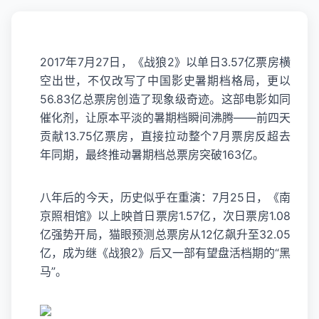
2017年7月27日，《战狼2》以单日3.57亿票房横
空出世，不仅改写了中国影史暑期档格局，更以
56.83亿总票房创造了现象级奇迹。这部电影如同
催化剂，让原本平淡的暑期档瞬间沸腾——前四天
贡献13.75亿票房，直接拉动整个7月票房反超去
年同期，最终推动暑期档总票房突破163亿。
八年后的今天，历史似乎在重演：7月25日，《南
京照相馆》以上映首日票房1.57亿，次日票房1.08
亿强势开局，猫眼预测总票房从12亿飙升至32.05
亿，成为继《战狼2》后又一部有望盘活档期的“黑
马”。