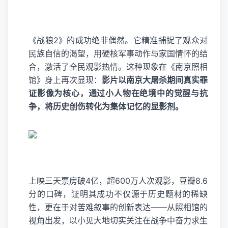
《战狼2》的成功绝非偶然。它精准捕捉了观众对
民族自信的渴望，用硬核军事动作与家国情怀的结
合，激活了全民观影热情。这种现象在《南京照相
馆》身上再次显现：
影片以南京大屠杀期间真实罪
证影像为核心，通过小人物在绝境中的觉醒与抗
争，将历史创伤转化为集体记忆的显影剂。
上映三天票房破4亿，超600万人次观影，豆瓣8.6
分的口碑，证明其成功不仅源于历史题材的稀缺
性，更在于对苦难叙事的创新表达——从照相馆的
视角出发，以小见大地切实关注在战争中奋力求生