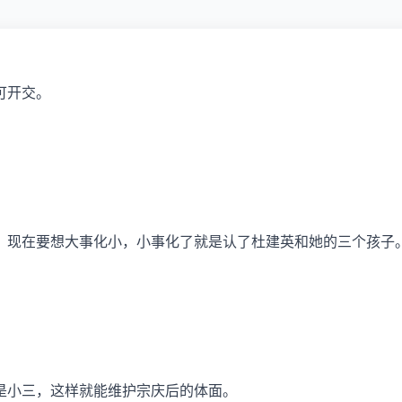
可开交。
，现在要想大事化小，小事化了就是认了杜建英和她的三个孩子
是小三，这样就能维护
宗庆后
的体面。