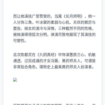
而让她演技广受赞誉的，当属《长月烬明》，她一
人分饰三角，叶冰裳的柔弱与心机、天欢的狠厉与
嚣张、妺女的清冷与深情，三种截然不同的性格，
被她演绎得层次分明，淋漓尽致地展现了其演技的
可塑性。
这次陈都灵在《九阴真经》中饰演蕙质兰心、机敏
通透、过目成诵的才女冯蘅、黄药师夫人，可谓是
非常贴合角色，堪称史上最美黄药师夫人扮演者。