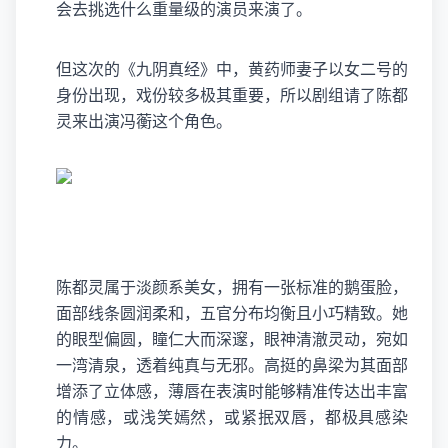
会去挑选什么重量级的演员来演了。
但这次的《九阴真经》中，黄药师妻子以女二号的
身份出现，戏份较多极其重要，所以剧组请了陈都
灵来出演冯蘅这个角色。
陈都灵属于淡颜系美女，拥有一张标准的鹅蛋脸，
面部线条圆润柔和，五官分布均衡且小巧精致。她
的眼型偏圆，瞳仁大而深邃，眼神清澈灵动，宛如
一湾清泉，透着纯真与无邪。高挺的鼻梁为其面部
增添了立体感，薄唇在表演时能够精准传达出丰富
的情感，或浅笑嫣然，或紧抿双唇，都极具感染
力。