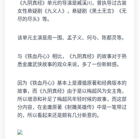
《九阴真经》单元的导演是臧溪川，曾执导过古装
女性悬疑剧《九义人》，悬疑剧《黑土无言》《无
尽的尽头》等。
该单元主演是
周一围
、孟子义、何与、陈都灵等。
与《铁血丹心》相比，《九阴真经》的故事对于熟
悉金庸武侠故事的观众来说，多了一份新鲜感。
因为《铁血丹心》基本上是遵循原著和经典版本的
故事，而《九阴真经》由于是以
梅超风
为女主角，
所以增添和补足了梅超风年轻时候的故事，而这部
分内容，在金庸原著《射雕英雄传》中是一笔带过
的，所以看起来还是颇有几分新意的。