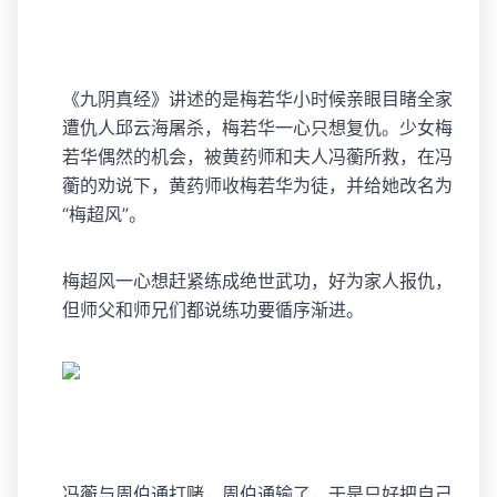
《九阴真经》讲述的是梅若华小时候亲眼目睹全家
遭仇人邱云海屠杀，梅若华一心只想复仇。少女梅
若华偶然的机会，被黄药师和夫人冯蘅所救，在冯
蘅的劝说下，黄药师收梅若华为徒，并给她改名为
“梅超风”。
梅超风一心想赶紧练成绝世武功，好为家人报仇，
但师父和师兄们都说练功要循序渐进。
冯蘅与周伯通打赌，周伯通输了，于是只好把自己