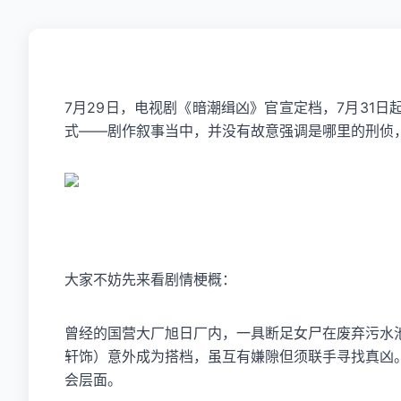
电视剧《暗潮缉凶》定档7月31日
7月29日，电视剧《暗潮缉凶》官宣定档，7月31
式——剧作叙事当中，并没有故意强调是哪里的刑侦
大家不妨先来看剧情梗概：
曾经的国营大厂旭日厂内，一具断足女尸在废弃污水
轩饰）意外成为搭档，虽互有嫌隙但须联手寻找真凶
会层面。