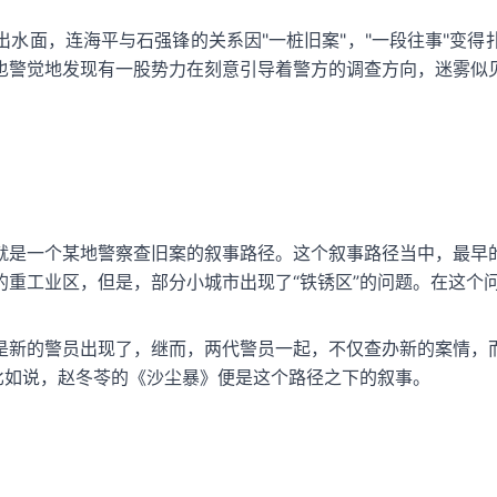
水面，连海平与石强锋的关系因"一桩旧案"，"一段往事"变
也警觉地发现有一股势力在刻意引导着警方的调查方向，迷雾似
就是一个某地警察查旧案的叙事路径。这个叙事路径当中，最早
的重工业区，但是，部分小城市出现了“铁锈区”的问题。在这个
是新的警员出现了，继而，两代警员一起，不仅查办新的案情，
比如说，赵冬苓的《沙尘暴》便是这个路径之下的叙事。