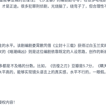
重叙事逻辑的合理性。《沙尘暴》的编剧赵冬苓，在很多电视
，才是正途。很多犯罪刑侦剧，光烧脑了，绕弯子了，但合理性
往的水平。该剧编剧娄霄鹏凭借《尘封十三载》获得过白玉兰奖
次的《暗潮缉凶》则是这位编剧依靠既定的人设思路，创作的新
都是不及格的分数。比如，《彷徨之刃》豆瓣是5.7分，《瞒天过
水平高的，能够实现镜头语言上的真实感，水平不行的，一眼假
侵权内容！