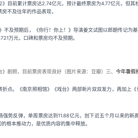
2》目前累计票房达2.74亿元，预计最终票房为4.77亿元，
其票房不及往年的作品表现，
》不及预期后，《你行！你上！》导演姜文试图以郎朗传记为基础
721万元，口碑和票房均不及预期。
台》剧照，目前票房表现良好（图片来源：豆瓣）三、
今年暑假
了转折点。《南京照相馆》《戏台》两部新片双双发力，再加上《
场强势反弹，单周票房达到11.88亿元，创下近五个月以来的新
一切的根本推动力，是优质内容的集中释放。