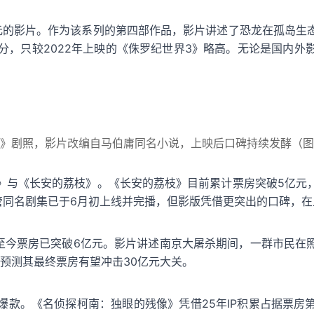
元的影片。作为该系列的第四部作品，影片讲述了恐龙在孤岛生
.1分，只较2022年上映的《侏罗纪世界3》略高。无论是国内
》剧照，影片改编自马伯庸同名小说，上映后口碑持续发酵（图
》与《长安的荔枝》。《长安的荔枝》目前累计票房突破5亿元
管同名剧集已于6月初上线并完播，但影版凭借更突出的口碑，
映至今票房已突破6亿元。影片讲述南京大屠杀期间，一群市民在
塔预测其最终票房有望冲击30亿元大关。
爆款。《名侦探柯南：独眼的残像》凭借25年IP积累占据票房