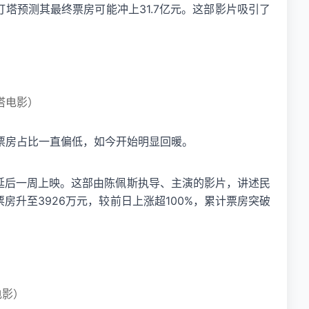
灯塔预测其最终票房可能冲上31.7亿元。这部影片吸引了
塔电影）
票房占比一直偏低，如今开始明显回暖。
择延后一周上映。这部由陈佩斯执导、主演的影片，讲述民
升至3926万元，较前日上涨超100%，累计票房突破
电影）