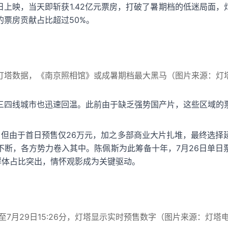
上映，当天即斩获1.42亿元票房，打破了暑期档的低迷局面，
票房贡献占比超过50%。
灯塔数据，《南京照相馆》或成暑期档最大黑马（图片来源：灯
三四线城市也迅速回温。此前由于缺乏强势国产片，这些区域的
，但由于首日预售仅26万元，加之多部商业大片扎堆，最终选
断，各方势力卷入其中。陈佩斯为此筹备十年，7月26日单日票房
群体占比突出，情怀观影成为关键驱动。
至7月29日15:26分，灯塔显示实时预售数字（图片来源：灯塔