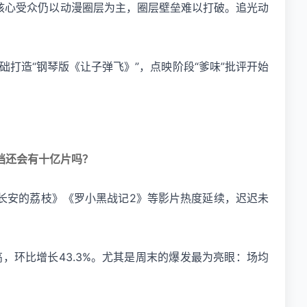
但其核心受众仍以动漫圈层为主，圈层壁垒难以打破。追光动
打造“钢琴版《让子弹飞》”，点映阶段“爹味”批评开始
档还会有十亿片吗？
长安的荔枝》《罗小黑战记2》等影片热度延续，迟迟未
高，环比增长43.3%。尤其是周末的爆发最为亮眼：场均