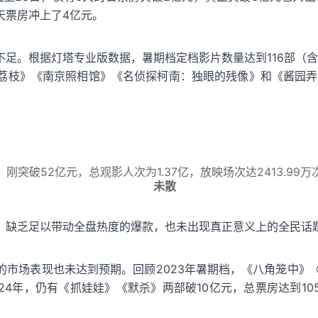
7天票房冲上了4亿元。
足。根据灯塔专业版数据，暑期档定档影片数量达到116部（含
荔枝》《南京照相馆》《名侦探柯南：独眼的残像》和《酱园弄·
）刚突破52亿元，总观影人次为1.37亿，放映场次达2413.9
未散
，缺乏足以带动全盘热度的爆款，也未出现真正意义上的全民话
市场表现也未达到预期。回顾2023年暑期档，《八角笼中》
024年，仍有《抓娃娃》《默杀》两部破10亿元，总票房达到10