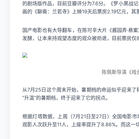
的剧场版作品，目前豆瓣评分为7.6分。《罗小黑战记
画的《聊斋：兰若寺》上映19天后票房2.19亿元，
国产电影也有大导翻车，在陈可辛大片《酱园弄·悬案
发酵，让本来持观望态度的观众被劝退，目前票房仅8
陈佩斯导演《戏
从7月25日这个周末开始，暑期档的命运似乎迎来
“升温”的暑期档，终于迎来了它的拐点。
根据灯塔数据，上周（7月21日至27日）全国电影市
观影人次跃升至11人，上座率提升了8.86%。而这