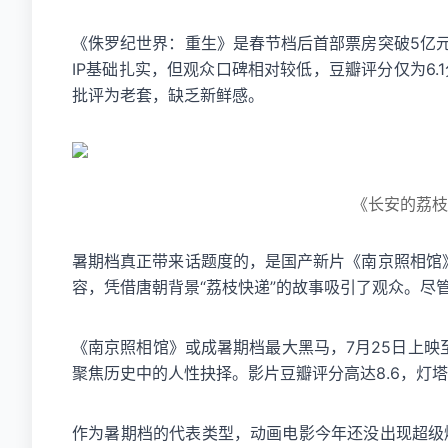
《侏罗纪世界：重生》是春节档后首部票房突破5亿
IP基础扎实，但观众口碑相对较低，豆瓣评分仅为6
批评为老套，缺乏新鲜感。
《长安的荔枝
暑期档真正带来话题度的，是国产新片《南京照相馆
容，凭借唐朝背景“荔枝快递”的故事吸引了观众。尽
《南京照相馆》或成暑期档最大黑马，7月25日上
聚焦历史中的人性抉择。影片豆瓣评分高达8.6，灯
作为暑期档的代表类型，动画电影今年还没出现超级