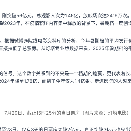
刚突破56亿元，总观影人次为1.46亿，放映场次达2419万次
回望2023年，在疫情积压内容集中释放的背景下，暑期档一度创造
。根据微博@院线电影资料库的分析，今年暑期档的平均发行
接拉低了总票房。从灯塔专业版数据来看，2025年暑期档的平均
的信号。这个数字关系到的不只是一个档期的输赢，更代表着长期
2024年降至1.78亿，而到了今年仅为1.4亿张。走进影院的
7月29日，截止15时25分的当日票房（图片来源：灯塔电影
截至28日，仅有3天的日票房突破2亿元，真正突破3亿元也只出