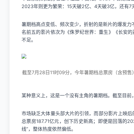
2023年则更为繁荣：15天破2亿、4天破3亿，还有
暑期档高点变低、频次变少，折射的是新片的爆发力不
名前五的影片依次为《侏罗纪世界：重生》《长安的
不足。
截至7月28日11时09分，今年暑期档总票房（含预售
某种意义上，这是一个没有主角的暑期档。截至目前
市场缺乏大体量头部大片的引领，而部分影片上映后的
总票房187.71亿元，创下历史新高；即便是回落的2
线”，整体热度依然偏低。