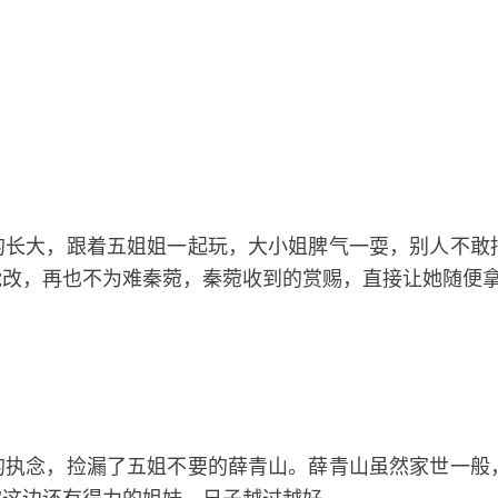
的长大，跟着五姐姐一起玩，大小姐脾气一耍，别人不敢
能改，再也不为难秦菀，秦菀收到的赏赐，直接让她随便
的执念，捡漏了五姐不要的薛青山。薛青山虽然家世一般