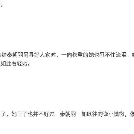
底。
会给秦朝羽另寻好人家时，一向稳重的她也忍不住流泪。
就如此看轻她。
太子，她日子也并不好过。秦朝羽一如既往的谨小慎微，