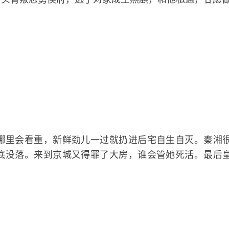
哪里会看重，新鲜劲儿一过就扔进后宅自生自灭。秦湘
底没落。来到京城又得罪了大房，谁会管她死活。最后