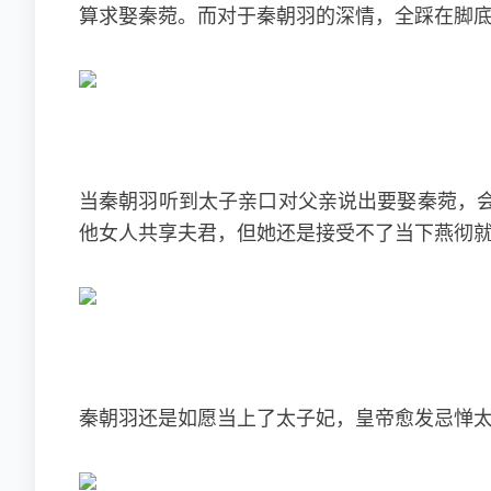
算求娶秦菀。而对于秦朝羽的深情，全踩在脚
当秦朝羽听到太子亲口对父亲说出要娶秦菀，
他女人共享夫君，但她还是接受不了当下燕彻
秦朝羽还是如愿当上了太子妃，皇帝愈发忌惮