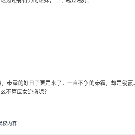
霜这边还有得力的姐妹，日子越过越好。
用，秦霜的好日子更是来了。一直不争的秦霜，却是躺赢
怎么不算庶女逆袭呢？
侵权内容！