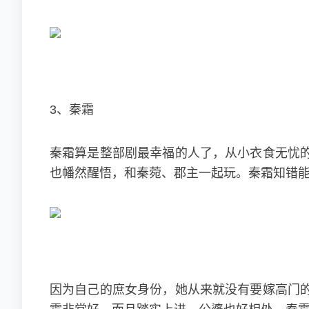
3、秦霜
秦霜算是整部剧最幸福的人了，从小衣食无忧
也幡然醒悟，和秦菀、郡主一起玩。秦霜知错
因为自己的庶女身份，她从来就没有要嫁高门