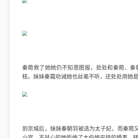
秦菀救了她她仍不知恩图报，处处和秦菀、秦
枝。妹妹秦霜劝诫她也丝毫不听，还处处用她
到京城后，妹妹秦朝羽被选为太子妃，而秦菀
小官，不甘心的她拒绝了大伯娘安排的婚事，