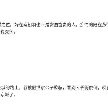
爵之位。好在秦朝羽也不是贪图富贵的人，痴情的陪在燕
安稳充实。
京城的路上，就被假世家公子欺骗，看别人长得俊俏，就
了京城了。