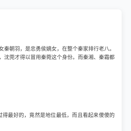
。
女秦朝羽，是忠勇侯嫡女，在整个秦家排行老八。
，沈莞才得以冒用秦菀这个身份。而秦湘、秦霜都
过得最好的，竟然是地位最低，而且看起来傻傻的