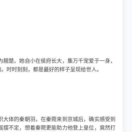
为翘楚。她自小在侯府长大，集万千宠爱于一身，
的。时时刻刻，都是最好的样子呈现给世人。
识大体的秦朝羽，在秦菀来到京城后，确实感受到
摇摆不定，想着秦菀更能助力他登上皇位，竟然打