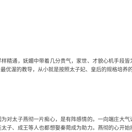
样样精通，妩媚中带着几分贵气，家世、才貌心机手段皆
和最优渥的教导，从小就是按照
太子妃
、皇后的规格培养
因为对太子燕彻一片痴心，是有阵感情的。一向端庄大气
连太子、成王等人也都想娶秦菀成为助力。燕彻的心开始