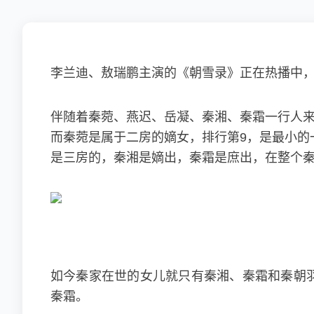
李兰迪、敖瑞鹏主演的《
朝雪录
》正在热播中
伴随着秦菀、燕迟、岳凝、秦湘、秦霜一行人来
而秦菀是属于二房的嫡女，排行第9，是最小的
是三房的，秦湘是嫡出，秦霜是庶出，在整个
如今秦家在世的女儿就只有秦湘、秦霜和秦朝羽
秦霜。