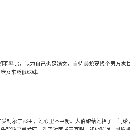
朝羽攀比，认为自己也是嫡女，自恃美貌要找个男方家
是庶女来贬低妹妹。
又受封永宁郡主，她心里不平衡。大伯娘给她指了一门婚
转头背叛忠勇侯府，选了对家成王燕麒，和他私通，甘愿