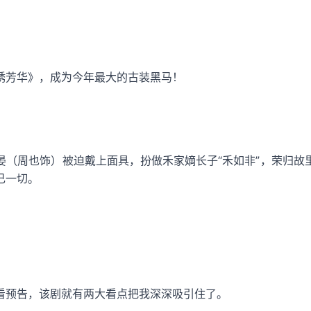
绣芳华》，成为今年最大的古装黑马！
晏（周也饰）被迫戴上面具，扮做禾家嫡长子“禾如非”，荣归故
己一切。
看预告，该剧就有两大看点把我深深吸引住了。