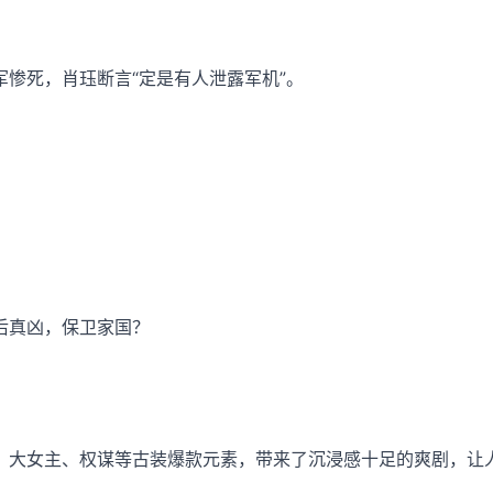
惨死，肖珏断言“定是有人泄露军机”。
后真凶，保卫家国？
、大女主、权谋等古装爆款元素，带来了沉浸感十足的爽剧，让