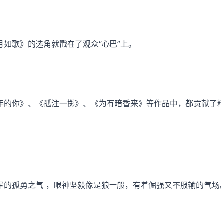
如歌》的选角就戳在了观众“心巴”上。
年的你》、《孤注一掷》、《为有暗香来》等作品中，都贡献了
军的孤勇之气 ，眼神坚毅像是狼一般，有着倔强又不服输的气场