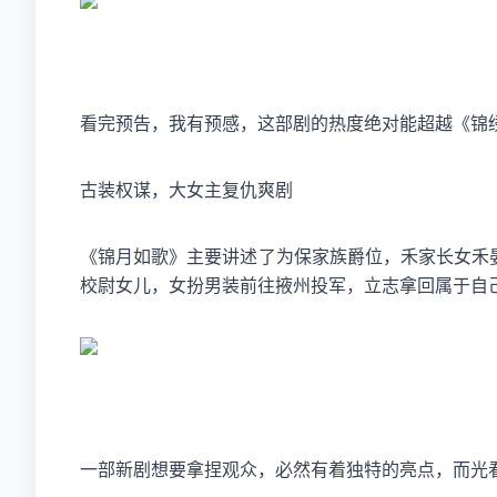
看完预告，我有预感，这部剧的热度绝对能超越《锦
古装权谋，大女主复仇爽剧
《锦月如歌》主要讲述了为保家族爵位，禾家长女禾
校尉女儿，女扮男装前往掖州投军，立志拿回属于自
一部新剧想要拿捏观众，必然有着独特的亮点，而光