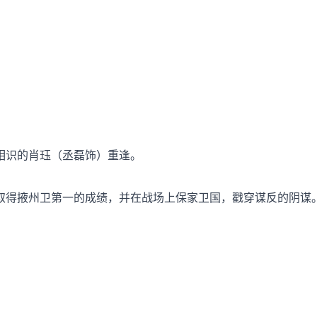
相识的肖珏（丞磊饰）重逢。
取得掖州卫第一的成绩，并在战场上保家卫国，戳穿谋反的阴谋