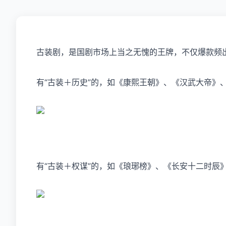
古装剧，是国剧市场上当之无愧的王牌，不仅爆款频
有“古装＋历史”的，如《康熙王朝》、《汉武大帝》
有“古装＋权谋”的，如《琅琊榜》、《长安十二时辰