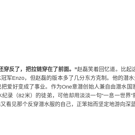
还穿反了，把拉链穿在了前面。”
赵磊笑着回忆道。比起
潜水冠军Enzo，但赵磊的版本多了几分东方克制。他的潜
把爱好变成了事业。作为One意潜创始人兼自由潜水国
录（82米）的徒弟，可他却用淡淡一句“一息一世界”就
佛又看见那个反穿潜水服的自己，正笨拙而坚定地游向深