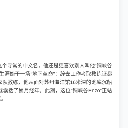
这个寻常的中文名，他还是更喜欢别人叫他“铜峡谷
水生涯始于一场“地下革命”：辞去工作考取教练证都
家队教练，他从面对苏州海洋馆16米深的池底沉船
囊括了累月经年。此刻，这位“铜峡谷Enzo”正站
蓝。