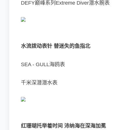
DEFY巅峰系列Extreme Diver潜水腕表
水流拨动表针 替迷失的鱼指北
SEA - GULL海鸥表
千米深潜潜水表
红珊瑚托举着时间 沛纳海在深海加冕