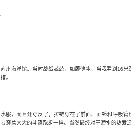
人
苏州海洋馆。当时战战兢兢，如履薄冰。当我看到16米
无措。
潜水服，而且还穿反了，拉链穿在了前面。面镜和呼吸管
跑者穿着大大的斗篷跑步一样。当然最终对于潜水的热爱