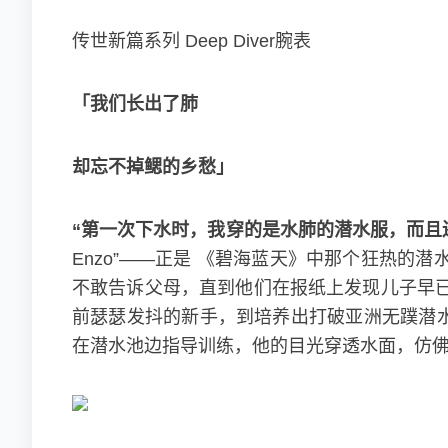
传世新篇系列 Deep Diver腕表
「我们长出了肺
却忘不掉鳃的乡愁」
“第一次下水时，我穿的是水肺的潜水服，而且
Enzo”——正是 《碧海蓝天》中那个狂热的
不敢告诉父母，直到他们在报纸上发现儿子早已
前瑟瑟发抖的新手，到培养出打破亚洲无蹼潜水纪
在潜水池边指导训练，他的目光穿透水面，仿