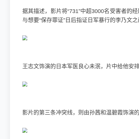
据其描述，影片将“731”中超3000名受害者
与想要“保存罪证”日后指证日军暴行的李乃文
王志文饰演的日本军医良心未泯，片中给他安排
影片的第三条冲突线，则由孙茜和温碧霞饰演