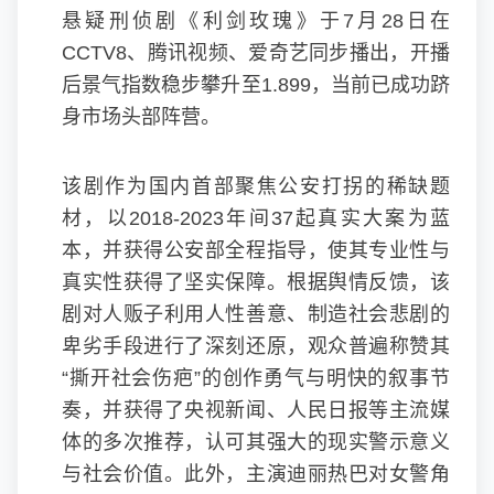
悬疑刑侦剧《利剑玫瑰》于7月28日在
CCTV8、腾讯视频、爱奇艺同步播出，开播
后景气指数稳步攀升至1.899，当前已成功跻
身市场头部阵营。
该剧作为国内首部聚焦公安打拐的稀缺题
材，以2018-2023年间37起真实大案为蓝
本，并获得公安部全程指导，使其专业性与
真实性获得了坚实保障。根据舆情反馈，该
剧对人贩子利用人性善意、制造社会悲剧的
卑劣手段进行了深刻还原，观众普遍称赞其
“撕开社会伤疤”的创作勇气与明快的叙事节
奏，并获得了央视新闻、人民日报等主流媒
体的多次推荐，认可其强大的现实警示意义
与社会价值。此外，主演
迪丽热巴
对女警角