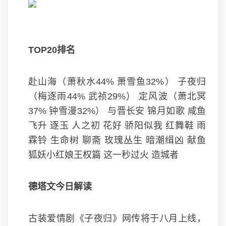
TOP20排名
赴山海（萧秋水44% 萧雪鱼32%）
子夜归
（梅逐雨44% 武祯29%） 定风波（萧北冥
37% 钟雪漫32%） 与晋长安 锦月如歌 咸鱼
飞升 逐玉 人之初 花好 骄阳似我 红舞鞋 雨
霖铃 生命树 聊斋 玫瑰丛生 暗潮缉凶 献鱼
狐妖小红娘王权篇 这一秒过火 造城者
德塔文今日解读
古装爱情剧《子夜归》网传将于八月上线，