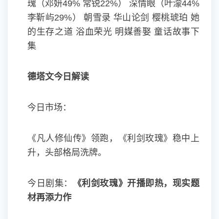
瑰
（邓妍49% 常锐22%） 深情眼（叶濛44%
李靳屿29%） 朝雪录 华山论剑 樱桃琥珀 她
的生存之道 浴血荣光 明媒善娶 童话故事下
集
德塔文今日解读
今日市场：
《凡人修仙传》领跑，《利剑玫瑰》稳中上
升，头部格局洗牌。
今日剧集：
《利剑玫瑰》开播即热，现实题
材再添力作