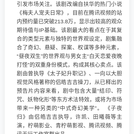
引发市场关注。该剧改编自扶华的热门小说
《梅夫人宠夫日常》，目前在腾讯视频的站
内预约量已突破213.8万，显示出较高的观众
期待值与IP基础。该剧最大的看点在于其复
合的类型元素与独特的世界观设定，剧集融
合了奇幻、悬疑、探案、权谋等多种元素，
“昼夜双生”的世界观与男女主“白天恋爱夜晚
打怪”的双重身份模式，构成其核心卖点。该
剧由曾执导《太子妃升职记》、一向以大胆
视觉风格著称的侣皓吉吉操刀，从已释出的
预告片内容来看，剧中包含大量“结印、符
咒、妖物化形”等东方术法特效，或将为市场
带来一种另类的“中式奇幻美学”。 《子夜
归》由侣皓吉吉执导，许凯、
田曦薇
等主
演，柠萌影业、青柠萌影视、腾讯视频、腾