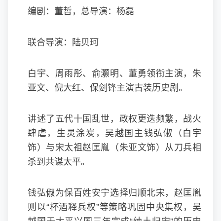
编剧：董哲，总导演：杨磊
联合导演：陆贝珂
白宇、周雨彤、俞灏明、董勇领衔主演，朱
亚文、倪大红、保剑锋主演古装历史剧。
讲述了五代十国乱世，政权更迭频繁，战火
肆虐，生灵涂炭，吴越国主钱弘俶（白宇
饰）与宋太祖赵匡胤（朱亚文饰）从刀兵相
杀到共谋太平。
钱弘俶为保百姓安宁选择归顺北宋，赵匡胤
则以“杯酒释兵权”等策略巩固中央集权，吴