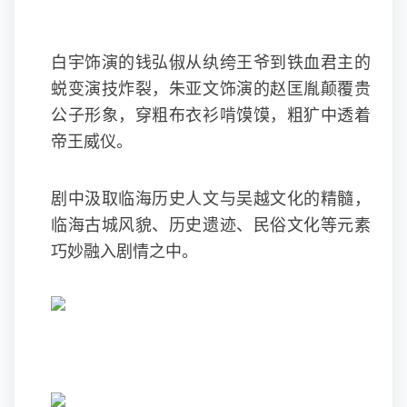
白宇饰演的钱弘俶从纨绔王爷到铁血君主的
蜕变演技炸裂，朱亚文饰演的赵匡胤颠覆贵
公子形象，穿粗布衣衫啃馍馍，粗犷中透着
帝王威仪。
剧中汲取临海历史人文与吴越文化的精髓，
临海古城风貌、历史遗迹、民俗文化等元素
巧妙融入剧情之中。