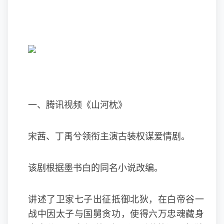
一、腾讯视频《山河枕》
宋茜、丁禹兮领衔主演古装权谋爱情剧。
该剧根据墨书白的同名小说改编。
讲述了卫家七子出征抵御北狄，在白帝谷一
战中因太子与国舅贪功，使得六万忠魂藏身