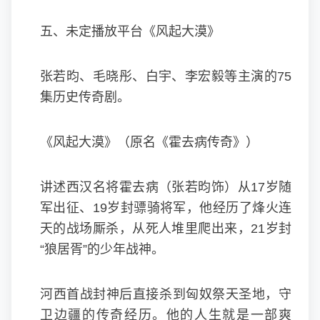
五、未定播放平台《风起大漠》
张若昀、毛晓彤、白宇、李宏毅等主演的75
集历史传奇剧。
《风起大漠》（原名《霍去病传奇》）
讲述西汉名将霍去病（张若昀饰）从17岁随
军出征、19岁封骠骑将军，他经历了烽火连
天的战场厮杀，从死人堆里爬出来，21岁封
“狼居胥”的少年战神。
河西首战封神后直接杀到匈奴祭天圣地，守
卫边疆的传奇经历。他的人生就是一部爽