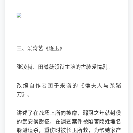
三、爱奇艺《逐玉》
张凌赫、田曦薇领衔主演的古装爱情剧。
改编自作者团子来袭的《侯夫人与杀猪
刀》。
讲述了在战场上所向披靡，弱冠之年就封侯
的武安侯谢征，在调查案件被陷害隐姓埋名
躲避追杀，重伤时被长玉所救，为帮她家产