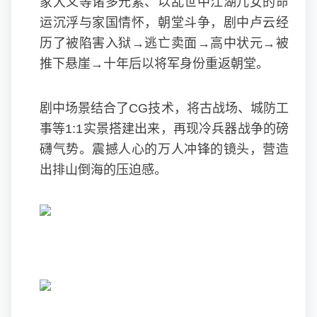
家大义等诸多元素、以乱世中江湖儿女的命
运沉浮与家国情怀，朝堂斗争，剧中卢云经
历了被陷害入狱→逃亡卖面→高中状元→被
推下悬崖→十年后以将军身份重返朝堂。
剧中场景结合了CG技术，将古战场、城防工
事等1:1实景搭建出来，再现冷兵器战争的磅
礴气势。震撼人心的万人冲锋的镜头，营造
出排山倒海的压迫感。