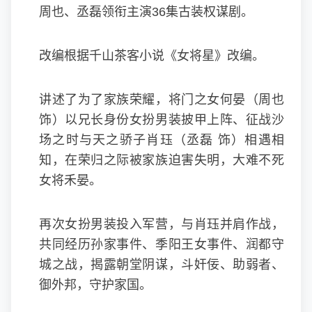
周也、丞磊领衔主演36集古装权谋剧。
改编根据千山茶客小说《女将星》改编。
讲述了为了家族荣耀，将门之女何晏（周也
饰）以兄长身份女扮男装披甲上阵、征战沙
场之时与天之骄子肖珏（丞磊 饰）相遇相
知，在荣归之际被家族迫害失明，大难不死
女将禾晏。
再次女扮男装投入军营，与肖珏并肩作战，
共同经历孙家事件、季阳王女事件、润都守
城之战，揭露朝堂阴谋，斗奸佞、助弱者、
御外邦，守护家国。