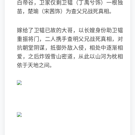
白帝谷，卫家仅剩卫韫（丁禹兮饰）一根独
苗，楚瑜（宋茜饰）为查父兄战死真相。
嫁给了卫韫已故的大哥，以长嫂身份助卫韫
重振将门，二人携手查明父兄战死真相，对
抗朝堂阴谋，抵御外敌入侵，相处中逐渐相
爱，之后炸毁雪山密道，从此以山河为枕相
依于天地之间。