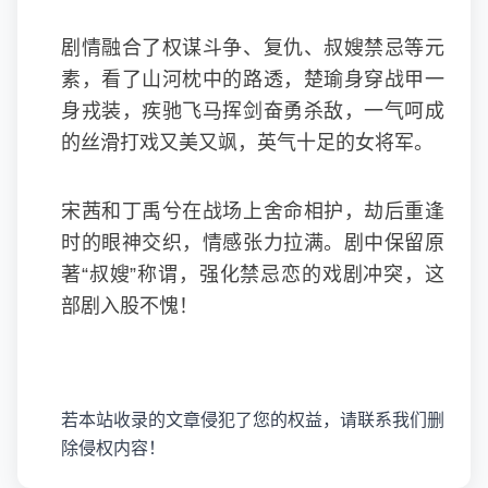
剧情融合了权谋斗争、复仇、叔嫂禁忌等元
素，看了山河枕中的路透，楚瑜身穿战甲一
身戎装，疾驰飞马挥剑奋勇杀敌，一气呵成
的丝滑打戏又美又飒，英气十足的女将军。
宋茜和丁禹兮在战场上舍命相护，劫后重逢
时的眼神交织，情感张力拉满。剧中保留原
著“叔嫂”称谓，强化禁忌恋的戏剧冲突，这
部剧入股不愧！
若本站收录的文章侵犯了您的权益，请联系我们删
除侵权内容！