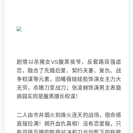
剧情以杀猪女VS腹黑侯爷，反套路双强虐
恋，融合了先婚后爱、契约夫妻、复仇、战
争权谋等元素，田曦薇娃娃脸饰演女主力大
无穷，杀猪刀变战刀；张凌赫饰演男主表面
病弱实则是腹黑擅长权谋！
二人由市井烟火到烽火连天的战场，宿命感
直接拉满！揭开血仇真相！没有恋爱脑，只
有双强互撩的智商对决和刀光剑影下的极致