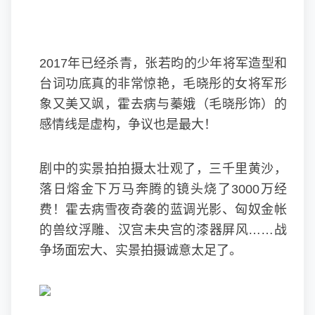
2017年已经杀青，张若昀的少年将军造型和
台词功底真的非常惊艳，毛晓彤的女将军形
象又美又飒，霍去病与蓁娥（毛晓彤饰）的
感情线是虚构，争议也是最大！
剧中的实景拍拍摄太壮观了，三千里黄沙，
落日熔金下万马奔腾的镜头烧了3000万经
费！霍去病雪夜奇袭的蓝调光影、匈奴金帐
的兽纹浮雕、汉宫未央宫的漆器屏风……战
争场面宏大、实景拍摄诚意太足了。