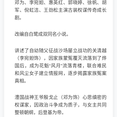
邓为、李宛妲、惠英红、郭晓婷、徐帆、胡
军、倪虹洁、王劲松主演古装权谋传奇成长
剧。
改编自白鹭成双同名小说。
讲述了自幼随父征战沙场屡立战功的关清越
（李宛妲饰），因家族蒙冤覆灭流落到了烨
国后，成为花魁“风月”流落青楼，联合难民
和风尘女子建立情报网，逐步揭露家族冤案
真相。
澧国战神王爷殷戈止（邓为饰）心思缜密的
权谋家，因政治斗争成为质子，与女主共同
整顿朝纲，后登基为帝。