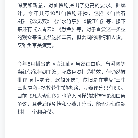
深度和新意，对仙侠剧提出了更高的要求。据统
计，今年共有10部仙侠剧开播，包括《仙台有
树》《念无双》《淮水竹亭》《临江仙》等，接下
来还有《入青云》《献鱼》等，对于喜爱这一类型
的观众来说虽然选择丰富，但雷同的剧情和人设，
又难免审美疲劳。
今年6月播出的《临江仙》虽然由白鹿、曾舜晞等
当红偶像担纲主演，花费巨资打造特效，但仍然被
批评“剧情老套，逻辑硬伤”，依旧是在重复“三生
三世虐恋+拯救苍生”的老路，豆瓣评分只有6.0。
目前《凡人修仙传》也陷入同样的制作悖论和口碑
争议，且看后续剧情和豆瓣开分后，能否为仙侠题
材打一个翻身仗。