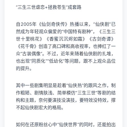
“三生三世虐恋+拯救苍生”成套路
自2005年《仙剑奇侠传》热播以来，“仙侠剧”已
然成为年轻观众偏爱的“中国特有剧种”，《三生三
世十里桃花》《香蜜沉沉烬如霜》《古剑奇谭》
《花千骨》创造了高口碑和高收视率，也捧红了一
众“古装偶像”。不过，近年来随着仙侠剧的扎堆，
也出现“同质化”“低幼化”等问题，跟不上观众品位
的提升。
其中一些剧集明显是趁着“仙侠热”的跟风之作，制
作粗陋、剧情肤浅、简单模仿“三生三世”等剧的结
构和主题，奈何要演技没演技，要特效没特效，撑
不起仙侠剧宏大的格局。
如何在还原粉丝心中“仙侠世界”的同时，还能拍出