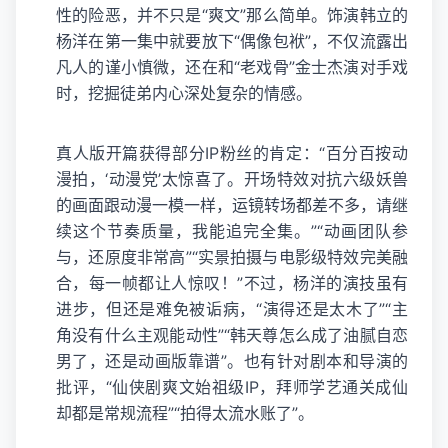
性的险恶，并不只是“爽文”那么简单。饰演韩立的
杨洋在第一集中就要放下“偶像包袱”，不仅流露出
凡人的谨小慎微，还在和“老戏骨”金士杰演对手戏
时，挖掘徒弟内心深处复杂的情感。
真人版开篇获得部分IP粉丝的肯定：“百分百按动
漫拍，‘动漫党’太惊喜了。开场特效对抗六级妖兽
的画面跟动漫一模一样，运镜转场都差不多，请继
续这个节奏质量，我能追完全集。”“动画团队参
与，还原度非常高”“实景拍摄与电影级特效完美融
合，每一帧都让人惊叹！”不过，杨洋的演技虽有
进步，但还是难免被诟病，“演得还是太木了”“主
角没有什么主观能动性”“韩天尊怎么成了油腻自恋
男了，还是动画版靠谱”。也有针对剧本和导演的
批评，“仙侠剧爽文始祖级IP，拜师学艺通关成仙
却都是常规流程”“拍得太流水账了”。