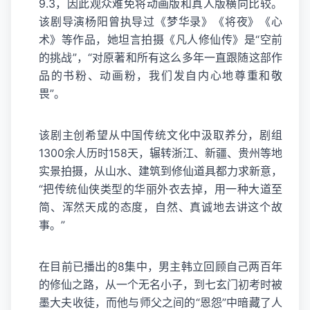
9.3，因此观众难免将动画版和真人版横向比较。
该剧导演杨阳曾执导过《梦华录》《将夜》《心
术》等作品，她坦言拍摄《凡人修仙传》是“空前
的挑战”，“对原著和所有这么多年一直跟随这部作
品的书粉、动画粉，我们发自内心地尊重和敬
畏”。
该剧主创希望从中国传统文化中汲取养分，剧组
1300余人历时158天，辗转浙江、新疆、贵州等地
实景拍摄，从山水、建筑到修仙道具都力求新意，
“把传统仙侠类型的华丽外衣去掉，用一种大道至
简、浑然天成的态度，自然、真诚地去讲这个故
事。”
在目前已播出的8集中，男主韩立回顾自己两百年
的修仙之路，从一个无名小子，到七玄门初考时被
墨大夫收徒，而他与师父之间的“恩怨”中暗藏了人