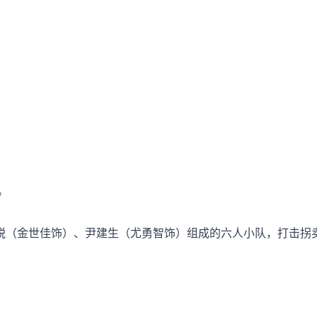
。
锐（金世佳饰）、尹建生（尤勇智饰）组成的六人小队，打击拐