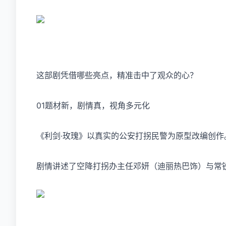
这部剧凭借哪些亮点，精准击中了观众的心？
01题材新，剧情真，视角多元化
《利剑·玫瑰》以真实的公安打拐民警为原型改编创作
剧情讲述了空降打拐办主任邓妍（迪丽热巴饰）与常