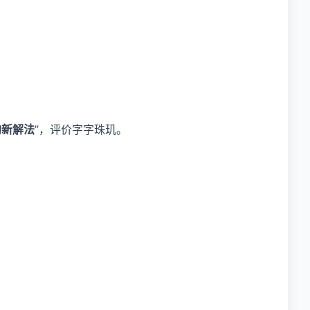
的新解法
”，评价字字珠玑。