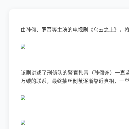
由孙俪、罗晋等主演的电视剧《乌云之上》，将
该剧讲述了刑侦队的警官韩青（孙俪饰）一直
万缕的联系，最终抽丝剥茧逐渐靠近真相，一