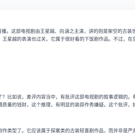
式首播。这部电视剧由王星越、向涵之主演，讲的则是架空的古装
，王星越的表演也过关，它属于很好看的下饭剧作品。不过，在
了？比如说，差评内容当中，有批评这部电视剧的叙事逻辑的。
措质量的钱财，这个推理，有明显的装蒜作秀嫌疑。这个批评，
剧作类型了。它应该属于探案类的古装轻喜剧作品，而并非是严