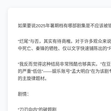
如果要说2025年暑期档有哪部剧集是不应该
“烂尾”与否，其实有待商榷。对于许多观众来
中死亡、秦锋的牺牲、仅以文字快速铺陈出的“
“我反而觉得这种结局非常残酷也够真实。”在豆瓣
的严重“低估”——娱乐账号“孟大明白”在为
的主旋律题材。
剧情：
“刀刃向内”的破题剧