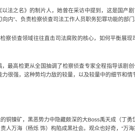
以法之名》的制片人，她曾在采访中提到，这是国产剧首
刃向内”、负责检察侦查司法工作人员职务犯罪功能的部门
为检察侦查领域往往直击司法腐败的核心，如何平衡展现
，最高检更从全国抽调了检察侦查专家全程指导该剧创作
能力很强，这种势均力敌的较量，以及较量中的细节和情
的铜镍矿，黑恶势力中隐藏颇深的大Boss禹天成（丁勇
责人万海（杨烁 饰）构陷成黑社会。观众也好奇，“万海