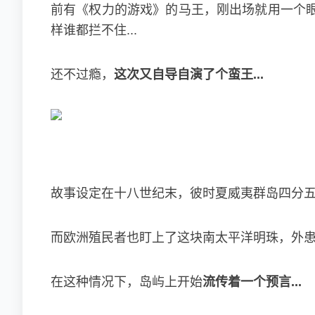
前有《权力的游戏》的马王，刚出场就用一个
样谁都拦不住...
还不过瘾，
这次又自导自演了个蛮王...
故事设定在十八世纪末，彼时夏威夷群岛四分
而欧洲殖民者也盯上了这块南太平洋明珠，外
在这种情况下，岛屿上开始
流传着一个预言...