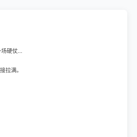
硬仗...
度直接拉满。