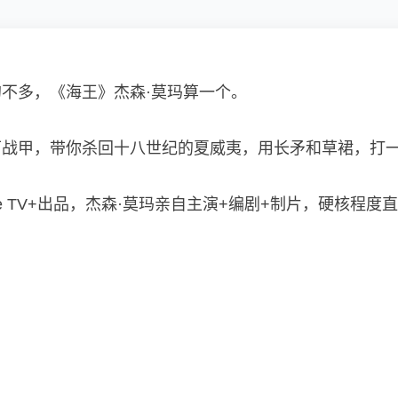
不多，《海王》杰森·莫玛算一个。
战甲，带你杀回十八世纪的夏威夷，用长矛和草裙，打一场
，Apple TV+出品，杰森·莫玛亲自主演+编剧+制片，硬核程