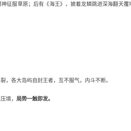
眼神征服草原；后有《海王》，披着龙鳞跳进深海翻天覆
五裂，各大岛屿自封王者，互不服气，内斗不断。
患压境，
局势一触即发。