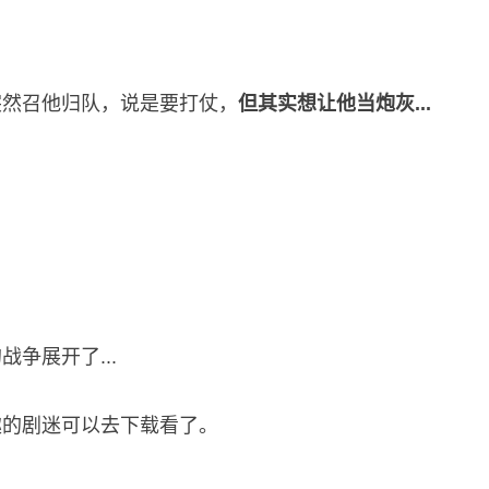
突然召他归队，说是要打仗，
但其实想让他当炮灰...
争展开了...
趣的剧迷可以去下载看了。