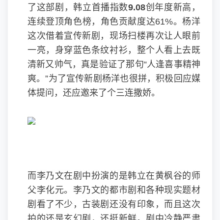
了这部剧，韩立首播指数
9.08
创年度新高，
连续登顶角色榜，角色贡献度达61%。杨洋
这次借着宣传新剧，现场扫楼再次让人眼前
一亮，身穿蓝色条纹衬衫，整个人看上去既
清新又帅气，真是验证了那句“人逢喜事精神
爽。”为了宣传新剧杨洋也很拼，积极回应媒
体提问，还应邀来了个三连撒娇。
而李乃文在剧中扮演的是韩立在黄枫谷的师
父李化元。李乃文的都市剧和各种现实题材
剧看了不少，古装剧还没有印象，而且这次
拍的还是玄幻剧，还挺新鲜。剧中冷静严肃