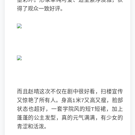
墨彩环。形象单纯可爱、造型素净淡雅，获
得了观众一致好评。
而且赵晴这次不仅在剧中很好看，扫楼宣传
又惊艳了所有人。身高1米7又高又瘦，脸部
状态也超好，一套学院风的短T短裙，加上
蓬蓬的公主发型，真的元气满满，有少女的
青涩和活泼。