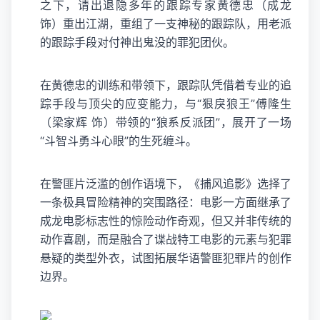
之下，请出退隐多年的跟踪专家黄德忠（成龙
饰）重出江湖，重组了一支神秘的跟踪队，用老派
的跟踪手段对付神出鬼没的罪犯团伙。
在黄德忠的训练和带领下，跟踪队凭借着专业的追
踪手段与顶尖的应变能力，与“狠戾狼王”傅隆生
（梁家辉 饰）带领的“狼系反派团”，展开了一场
“斗智斗勇斗心眼”的生死缠斗。
在警匪片泛滥的创作语境下，《捕风追影》选择了
一条极具冒险精神的突围路径：电影一方面继承了
成龙电影标志性的惊险动作奇观，但又并非传统的
动作喜剧，而是融合了谍战特工电影的元素与犯罪
悬疑的类型外衣，试图拓展华语警匪犯罪片的创作
边界。