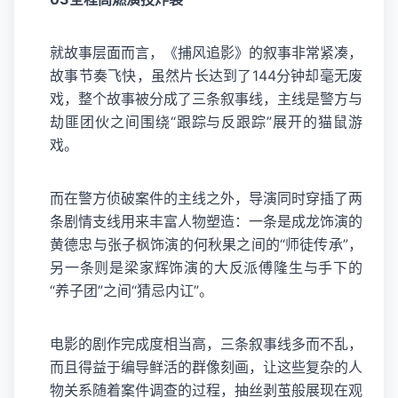
就故事层面而言，《捕风追影》的叙事非常紧凑，
故事节奏飞快，虽然片长达到了144分钟却毫无废
戏，整个故事被分成了三条叙事线，主线是警方与
劫匪团伙之间围绕“跟踪与反跟踪”展开的猫鼠游
戏。
而在警方侦破案件的主线之外，导演同时穿插了两
条剧情支线用来丰富人物塑造：一条是成龙饰演的
黄德忠与张子枫饰演的何秋果之间的“师徒传承”，
另一条则是梁家辉饰演的大反派傅隆生与手下的
“养子团”之间“猜忌内讧”。
电影的剧作完成度相当高，三条叙事线多而不乱，
而且得益于编导鲜活的群像刻画，让这些复杂的人
物关系随着案件调查的过程，抽丝剥茧般展现在观