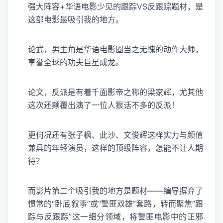
强大阵容+华语电影少见的跟踪VS反跟踪题材，是
这部电影最吸引我的地方。
论武，男主角是华语电影圈当之无愧的动作大师，
享誉全球的功夫巨星成龙。
论文，反派是有着千面影帝之称的
梁家辉
，尤其他
这次还颠覆出演了一位人狠话不多的反派！
更何况还有张子枫、此沙、文俊辉这样实力与颜值
兼具的年轻演员，这样的顶级阵容，怎能不让人期
待？
而影片第二个吸引我的地方是题材——编导摒弃了
惯常的“卧底叙事”或“警匪双雄”套路，转而聚焦“跟
踪与反跟踪”这一细分领域，将警匪电影中的正邪