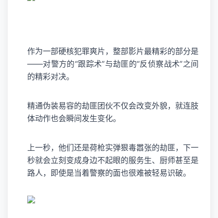
作为一部硬核犯罪爽片，整部影片最精彩的部分是
——对警方的“跟踪术”与劫匪的“反侦察战术”之间
的精彩对决。
精通伪装易容的劫匪团伙不仅会改变外貌，就连肢
体动作也会瞬间发生变化。
上一秒，他们还是荷枪实弹狠毒嚣张的劫匪，下一
秒就会立刻变成身边不起眼的服务生、厨师甚至是
路人，即使是当着警察的面也很难被轻易识破。