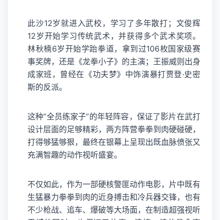
此沙12岁就进入武校，学习了多年散打；文俊辉
12岁开始学习传统武术，并获得多个武术奖项。
林秋楠6岁开始学跆拳道，拿到过106枚国家级赛
事奖牌，还是《龙拳小子》的主演；王振威则出身
成家班，曾经在《功夫梦》中饰演暴打贾登·史密
斯的反派。
这种“全员练家子”的年轻阵容，保证了影片在武打
设计层面的足够精彩，两方阵营拳拳到肉硬碰硬，
打得够猛够狠，最终在银幕上呈现出既血脉偾张又
充满智趣的动作视听盛宴。
不仅如此，作为一部硬核警匪动作电影，片中既有
生猛暴力拳拳到肉的近身搏击和冷兵器交锋，也有
不少枪战、追车、爆破等大场面，在制造超强视听