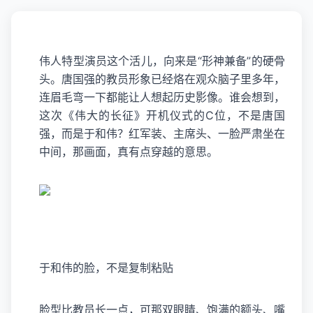
伟人特型演员这个活儿，向来是“形神兼备”的硬骨
头。
唐国强
的教员形象已经烙在观众脑子里多年，
连眉毛弯一下都能让人想起历史影像。谁会想到，
这次《伟大的长征》开机仪式的C位，不是唐国
强，而是
于和伟
？红军装、主席头、一脸严肃坐在
中间，那画面，真有点穿越的意思。
于和伟的脸，不是复制粘贴
脸型比教员长一点，可那双眼睛、饱满的额头、嘴