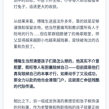
划中的目标，不愿节外生枝，小辛等人却想着搂草
打兔子，追逐更大的收获。
从结果来看，傅隆生逍遥法外多年，靠的就是足够
谨慎和保留余地，他当然要痛骂和教训置所有人于
险地的行为……但在那群翅膀硬了的晚辈眼里，师
父显得越来越胆小也越来越残暴，是快被淘汰的古
董和负担了。
傅隆生当然清楚孩子们是怎么想的，他其实不介意
熙蒙、熙旺等人有胆量除掉自己——但前提是他们
真有除掉自己的本事才行，如果动手了又没成功，
那全力以赴的他也会清理门户，这就是亡命徒残酷
的代际传递。
相比之下，另一组成龙饰演的黄德忠和张子枫饰演
的何秋果，作为老警察和殉职搭档的孩子就要正统