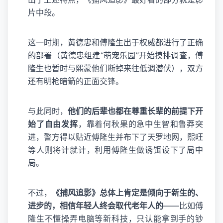
片中段。
这一时期，黄德忠和傅隆生出于权威都进行了正确
的部署（黄德忠组建“萌宠乐园”开始摸排调查，傅
隆生也暂时与熙蒙他们断掉来往低调潜伏），双方
还有明枪暗箭的正面交锋。
与此同时，
他们的后辈也都在尊重长辈的前提下开
始了自由发挥
，靠着何秋果的急中生智和鲁莽突
进，警方得以贴近傅隆生并布下了天罗地网，熙旺
等人则将计就计，利用傅隆生做诱饵设下了局中
局。
不过，
《捕风追影》总体上肯定是倾向于新生的、
进步的，相信年轻人终会取代老年人的
——比如傅
隆生不懂操弄电脑等新科技，只认能拿到手的钞