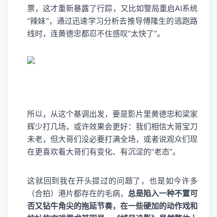
票，这才重新暴露了行踪，又比如警局重启AI系统
“辣妹”，通过迅速学习分析去推导傅隆生的逃跑路
线时，连黄德忠都忍不住感叹“太快了”。
所以，从这个基调出发，要是影片里黄德忠和梁家
辉少打几场，或许效果会更好：我们相信大哥宝刀
未老，但大哥们没必要打满全场，或者说观众们现
在更喜欢看大哥们有变化、有沉淀的“老态”。
这就回到我在开头提过的问题了，也是如今许多
（合拍）港片都存在的毛病，
总是陷入一种不置可
否又钻牛角尖的拖延节奏，在一些硬加的动作戏和