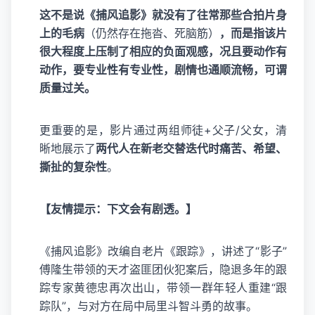
这不是说《捕风追影》就没有了往常那些合拍片身
上的毛病
（仍然存在拖沓、死脑筋）
，而是指该片
很大程度上压制了相应的负面观感，况且要动作有
动作，要专业性有专业性，剧情也通顺流畅，可谓
质量过关。
更重要的是，影片通过两组师徒+父子/父女，清
晰地展示了
两代人在新老交替迭代时痛苦、希望、
撕扯的复杂性
。
【友情提示：下文会有剧透。】
《捕风追影》改编自老片《跟踪》，讲述了“影子”
傅隆生带领的天才盗匪团伙犯案后，隐退多年的跟
踪专家黄德忠再次出山，带领一群年轻人重建“跟
踪队”，与对方在局中局里斗智斗勇的故事。