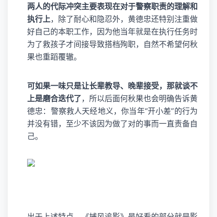
两人的代际冲突主要表现在对于警察职责的理解和
执行上
，除了耐心和隐忍外，黄德忠还特别注重做
好自己的本职工作，因为他当年就是在执行任务时
为了救孩子才间接导致搭档殉职，自然不希望何秋
果也重蹈覆辙。
可如果一味只是让长辈教导、晚辈接受，那就谈不
上是磨合迭代了
，所以后面何秋果也会明确告诉黄
德忠：警察救人天经地义，你当年“开小差”的行为
并没有错，至少不该因为做了对的事而一直责备自
己。
出于上述特点，《捕风追影》最好看的部分就是影