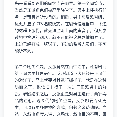
先来看看剧迷们的嘲笑点在哪里。第一个嘲笑点，
当然是正派角色们被严重降智了。男主上楼执行任
务，是带着监听设备的。稍后，男主与反派对峙，
反派开启了KTV唱歌模式。在剧情设定当中，下边
的这群正派们，就无法监听上面的声音了。但凡学
过初中物理的观众，就不可能被这段剧情糊弄了。
上边已经打成一锅粥了，下边的监听人员们，不可
能听不到。
第二个嘲笑点是，反派竟然在百忙之中，还有时间
给正派男主打毒品针。反派知道下边已经是正派们
的海洋了，马上就要对其进行抓捕了。就是在这种
局面之下，他依旧主持了一次对于正派男主的群
殴。群殴结束之后，反派更是对男主进行了两针毒
品的注射。观众们的嘲笑点是，反派想要弄死男
主，可以有更多便捷的方式，何必这么费劲呢。当
然，从叙事角度来讲，这场戏，叙事目的不明，属