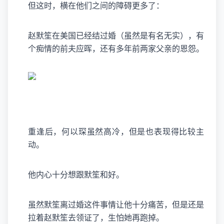
但这时，横在他们之间的障碍更多了：
赵默笙在美国已经结过婚（虽然是有名无实），有
个痴情的前夫应晖，还有多年前两家父亲的恩怨。
重逢后，何以琛虽然高冷，但是也表现得比较主
动。
他内心十分想跟默笙和好。
虽然默笙离过婚这件事情让他十分痛苦，但是还是
拉着赵默笙去领证了，生怕她再跑掉。