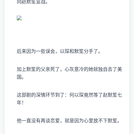
向赵默笙宣战。
后来因为一些误会，以琛和默笙分手了。
加上默笙的父亲死了，心灰意冷的她就独自去了美
国。
这部剧的深情环节到了：何以琛竟然等了赵默笙七
年！
他一直没有再谈恋爱，就是因为心里放不下默笙。