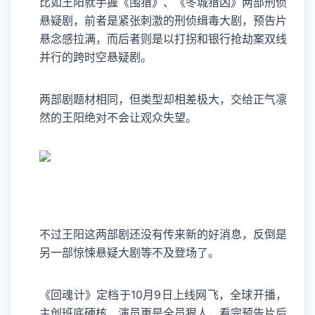
比如王阳就手握《围猎》、《冬城猎凶》两部刑侦
悬疑剧，前者是紧张刺激的刑侦缉毒大剧，预告片
悬念感拉满，而后者则是以打拐和银行抢劫案双线
并行的跨时空悬疑剧。
两部剧题材相同，但类型却相差极大，交给正气凛
然的王阳绝对不会让观众失望。
不过王阳这两部剧还没有传来新的好消息，反倒是
另一部惊悚悬疑大剧等不及登场了。
《回魂计》定档于10月9日上线网飞，全球开播，
主创班底硬核，演员更是全员狠人，看完预告片后