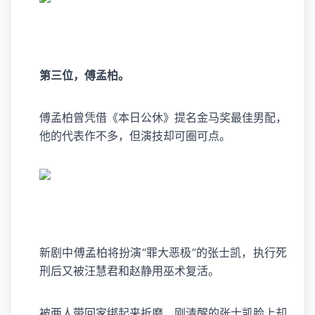
第三位，傅孟柏。
傅孟柏曾凭借《本日公休》提名金马奖最佳男配，
他的代表作不多，但演技却可圈可点。
新剧中傅孟柏将扮演“罪大恶极”的张士凯，执行死
刑后又被汪慧君和赵静用巫术复活。
被两人带回家绑起来折磨，刚清醒的张士凯脸上却