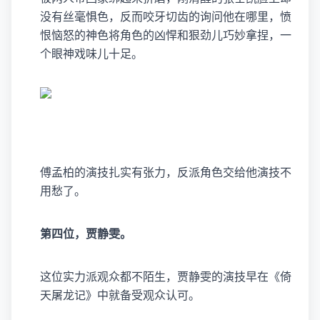
没有丝毫惧色，反而咬牙切齿的询问他在哪里，愤
恨恼怒的神色将角色的凶悍和狠劲儿巧妙拿捏，一
个眼神戏味儿十足。
傅孟柏的演技扎实有张力，反派角色交给他演技不
用愁了。
第四位，贾静雯。
这位实力派观众都不陌生，贾静雯的演技早在《倚
天屠龙记》中就备受观众认可。