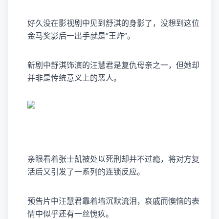
好久没在影视剧中见到舒淇的身影了，没想到这位
金马奖影后一出手就是“王炸”。
新剧中舒淇饰演的汪慧君是复仇母亲之一，但她却
并非是传统意义上的恶人。
亲眼看着张士凯被处以死刑却并不过瘾，将对方复
活后又引发了一系列的连锁反应。
预告片中汪慧君靠着墙沉默流泪，哀戚而懊恼的表
情中似乎还有一丝愧疚。