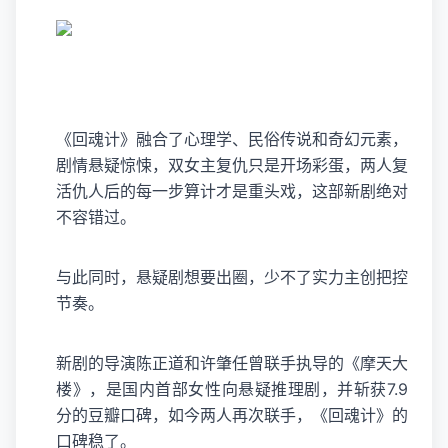
《回魂计》融合了心理学、民俗传说和奇幻元素，
剧情悬疑惊悚，双女主复仇只是开场彩蛋，两人复
活仇人后的每一步算计才是重头戏，这部新剧绝对
不容错过。
与此同时，悬疑剧想要出圈，少不了实力主创把控
节奏。
新剧的导演陈正道和许肇任曾联手执导的《摩天大
楼》，是国内首部女性向悬疑推理剧，并斩获7.9
分的豆瓣口碑，如今两人再次联手，《回魂计》的
口碑稳了。