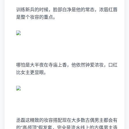
训练新兵的时候，脸部白净是他的常态，浓眉红唇
是整个妆容的重点。
哪怕是大半夜在寺庙上香，他依然钟爱浓妆，口红
比女主更显眼。
丞磊这精致的妆容搭配现在大多数古偶男主都会有
的“高颅顶”假发套，完全是流水线上的古偶男主造