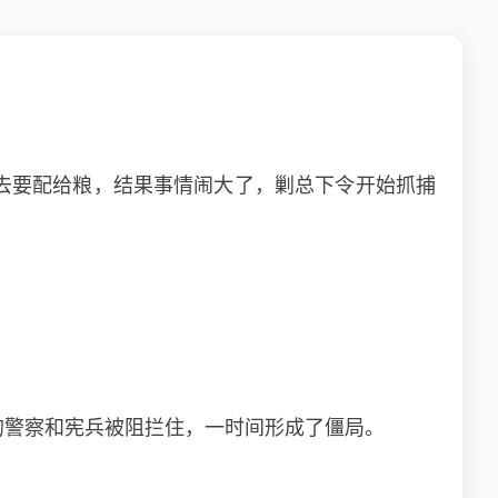
去要配给粮，结果事情闹大了，剿总下令开始抓捕
的警察和宪兵被阻拦住，一时间形成了僵局。