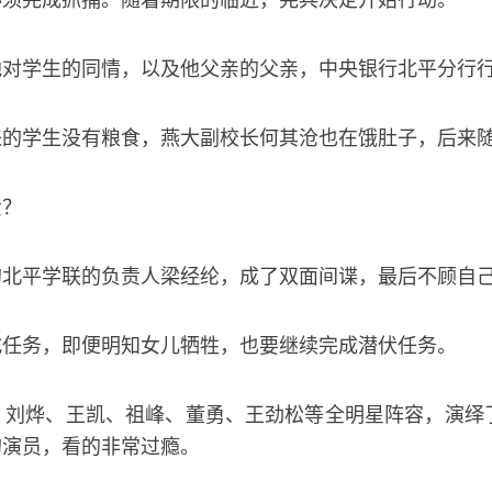
必须完成抓捕。随着期限的临近，宪兵决定开始行动。
他对学生的同情，以及他父亲的父亲，中央银行北平分行
来的学生没有粮食，燕大副校长何其沧也在饿肚子，后来
责？
的北平学联的负责人梁经纶，成了双面间谍，最后不顾自
成任务，即便明知女儿牺牲，也要继续完成潜伏任务。
、刘烨、王凯、祖峰、董勇、王劲松等全明星阵容，演绎
的演员，看的非常过瘾。