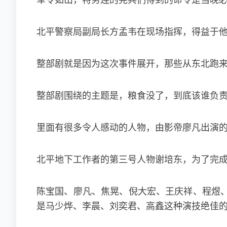
军令如山，特务连的宪兵们得到的命令是当晚
北平警察局副局长方孟韦在现场指挥，得益于
整部剧就是因为这次事件展开，那些从东北跑
整部剧围绕的主题是，粮食没了，到底该谁负
里面有很多令人感动的人物，由影帝廖凡出演
北平地下工作者的第三号人物谢培东，为了完
陈宝国、廖凡、焦晃、倪大宏、王庆祥、程煜
是马少烨、李晨、刘奕君、高鑫这种演技绝佳