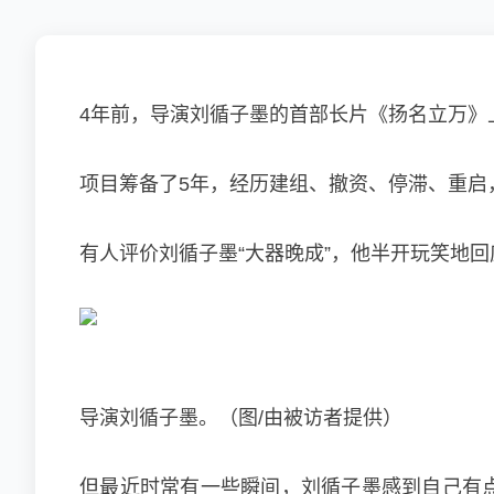
4年前，导演刘循子墨的首部长片《扬名立万》
项目筹备了5年，经历建组、撤资、停滞、重启
有人评价刘循子墨“大器晚成”，他半开玩笑地回
导演刘循子墨。（图/由被访者提供）
但最近时常有一些瞬间，刘循子墨感到自己有点