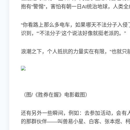
抱有“警惕”，害怕有朝一日AI统治地球，人类
“你看路上那么多电车，如果哪天不法分子入侵
识到，“‘不法分子’这个说法好像就挺老派的。”
浪潮之下，个人抵抗的力量实在有限，“也就只
（图/《胜券在握》电影截图）
还有另外一些瞬间，例如：去参加活动，会有人
的那群伙伴——叫兽易小星、白客、张本煜、柯