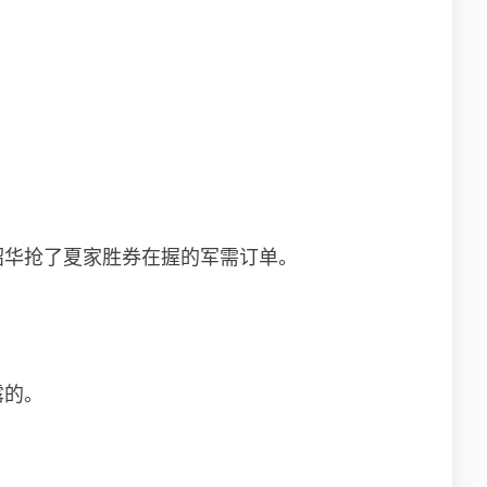
褚韶华抢了夏家胜券在握的军需订单。
露的。