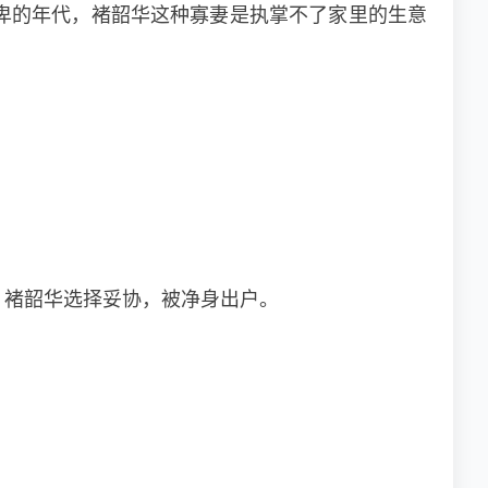
卑的年代，褚韶华这种寡妻是执掌不了家里的生意
。
，褚韶华选择妥协，被净身出户。