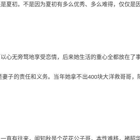
还是夏初。不是因为夏初有多么优秀、多么难得，仅仅是
可以心无旁骛地享受恋情，后来她生活的重心全都放在了
妻子的责任和义务。当年她拿不出400块大洋救哥哥，
上一直有往来，闻知秋是个花花公子哥，本性难移，褚韶