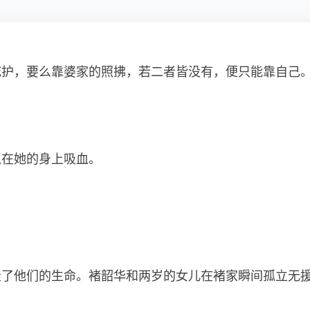
庇护，要么靠婆家的照拂，若二者皆没有，便只能靠自己
趴在她的身上吸血。
走了他们的生命。褚韶华和两岁的女儿在褚家瞬间孤立无