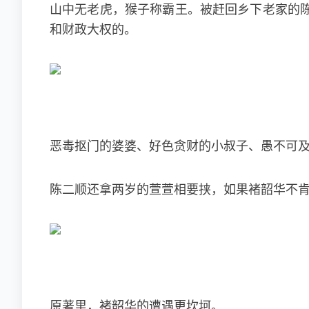
山中无老虎，猴子称霸王。被赶回乡下老家的
和财政大权的。
恶毒抠门的婆婆、好色贪财的小叔子、愚不可
陈二顺还拿两岁的萱萱相要挟，如果褚韶华不
原著里，褚韶华的遭遇更坎坷。