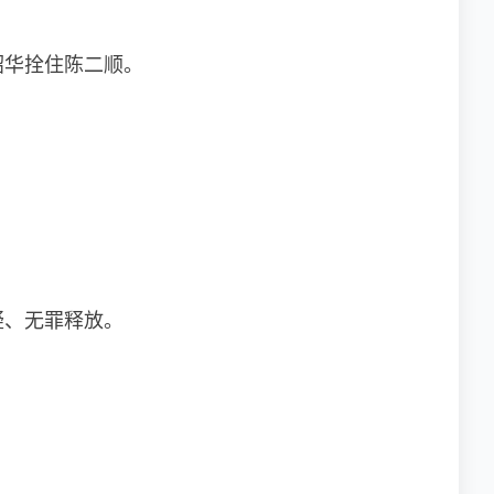
韶华拴住陈二顺。
疑、无罪释放。