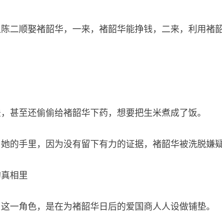
让陈二顺娶褚韶华，一来，褚韶华能挣钱，二来，利用褚
法，甚至还偷偷给褚韶华下药，想要把生米煮成了饭。
了她的手里，因为没有留下有力的证据，褚韶华被洗脱嫌
的真相里
了这一角色，是在为褚韶华日后的爱国商人人设做铺垫。