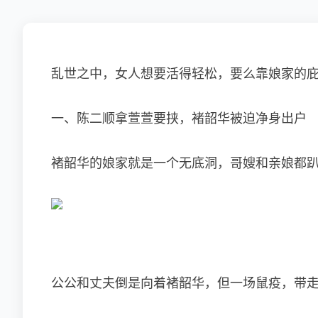
乱世之中，女人想要活得轻松，要么靠娘家的
一、陈二顺拿萱萱要挟，
褚韶华
被迫净身出户
褚韶华的娘家就是一个无底洞，哥嫂和亲娘都
公公和丈夫倒是向着褚韶华，但一场鼠疫，带