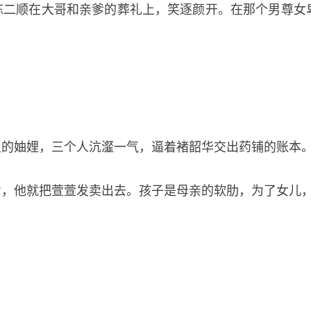
陈二顺在大哥和亲爹的葬礼上，笑逐颜开。在那个男尊女
及的妯娌，三个人沆瀣一气，逼着褚韶华交出药铺的账本
肯，他就把萱萱发卖出去。孩子是母亲的软肋，为了女儿