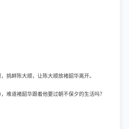
顺，挑衅陈大顺，让陈大顺放褚韶华离开。
命，难道褚韶华跟着他要过朝不保夕的生活吗？