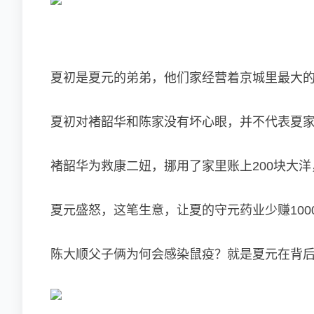
夏初是夏元的弟弟，他们家经营着京城里最大
夏初对褚韶华和陈家没有坏心眼，并不代表夏
褚韶华为救康二妞，挪用了家里账上200块大洋
夏元盛怒，这笔生意，让夏的守元药业少赚100
陈大顺父子俩为何会感染鼠疫？就是夏元在背