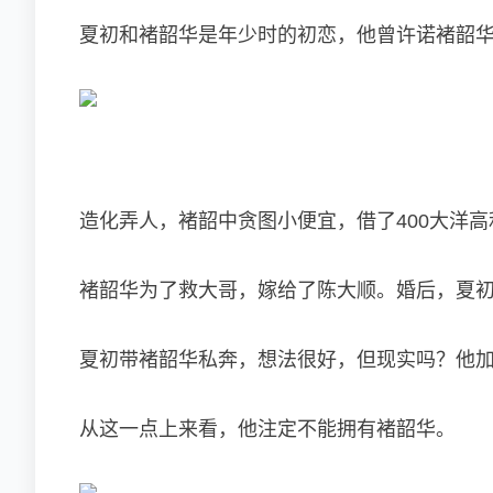
夏初和褚韶华是年少时的初恋，他曾许诺褚韶
造化弄人，褚韶中贪图小便宜，借了400大洋
褚韶华为了救大哥，嫁给了陈大顺。婚后，夏
夏初带褚韶华私奔，想法很好，但现实吗？他
从这一点上来看，他注定不能拥有褚韶华。