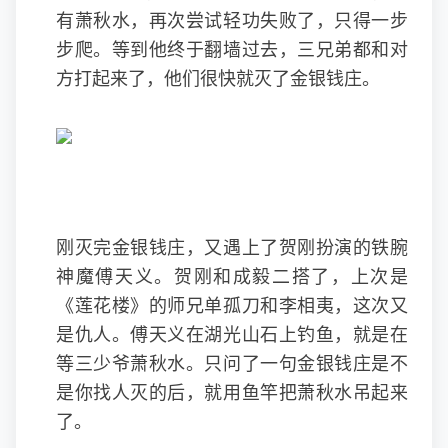
有萧秋水，再次尝试轻功失败了，只得一步
步爬。等到他终于翻墙过去，三兄弟都和对
方打起来了，他们很快就灭了金银钱庄。
刚灭完金银钱庄，又遇上了贺刚扮演的铁腕
神魔傅天义。贺刚和成毅二搭了，上次是
《莲花楼》的师兄单孤刀和李相夷，这次又
是仇人。傅天义在湖光山石上钓鱼，就是在
等三少爷萧秋水。只问了一句金银钱庄是不
是你找人灭的后，就用鱼竿把萧秋水吊起来
了。