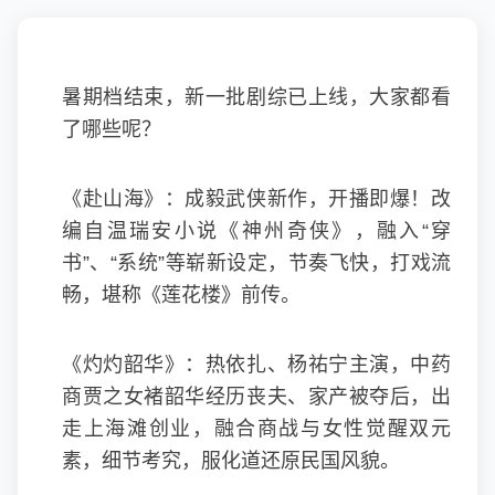
暑期档结束，新一批剧综已上线，大家都看
了哪些呢？
《赴山海》：成毅武侠新作，开播即爆！改
编自温瑞安小说《神州奇侠》，融入“穿
书”、“系统”等崭新设定，节奏飞快，打戏流
畅，堪称《莲花楼》前传。
《灼灼韶华》：热依扎、杨祐宁主演，中药
商贾之女褚韶华经历丧夫、家产被夺后，出
走上海滩创业，融合商战与女性觉醒双元
素，细节考究，服化道还原民国风貌。