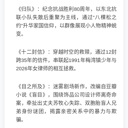
《归队》：纪念抗战胜利80周年，以东北抗
联小队失散后重聚为主线，通过“八棵松之
约”升华家国信仰，以群像展现小人物精神蜕
变。
《十二封信》：穿越时空的救赎，通过12封
跨35年的信件，串联起1991年梅湾镇少年与
2026年女律师的相互拯救。
《目之所及》：迷雾剧场新作，改编自豆瓣
小说《盲目》，围绕饰品公司设计师离奇命
案，牵扯出丈夫苏牧心失踪、双胞胎盲人兄
弟身份谜团，揭露亲密关系中的暴力与欺
骗。