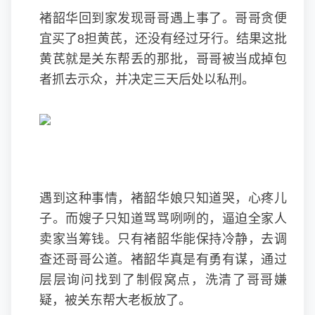
褚韶华回到家发现哥哥遇上事了。哥哥贪便
宜买了8担黄芪，还没有经过牙行。结果这批
黄芪就是关东帮丢的那批，哥哥被当成掉包
者抓去示众，并决定三天后处以私刑。
遇到这种事情，褚韶华娘只知道哭，心疼儿
子。而嫂子只知道骂骂咧咧的，逼迫全家人
卖家当筹钱。只有褚韶华能保持冷静，去调
查还哥哥公道。褚韶华真是有勇有谋，通过
层层询问找到了制假窝点，洗清了哥哥嫌
疑，被关东帮大老板放了。