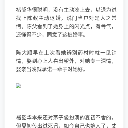
褚韶华很聪明，没有主动凑上去，以退为进
找上陈叔主动退婚，说门当户对是人之常
情。陈父看到了她身上的闪光点，有骨气，
还懂得不少，同意了这桩婚事。
陈大顺早在上次看她辨别药材时就一见钟
情，娶到心上人喜出望外，对她专一深情，
娶亲当晚就承诺一辈子对她好。
褚韶华本来还对
茅子俊
扮演的夏初不舍的，
但夏初传出过死讯，如今自己也嫁人了，丈