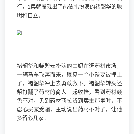
行，1集就展现出了
热依扎
扮演的褚韶华的聪
明和自立。
褚韶华和
柴碧云
扮演的二妞在逛药材市场，
一辆马车飞奔而来，眼见一个小孩要被撞上
了，褚韶华冲上去勇敢救下。褚韶华转头还
帮打翻了药材的商人一起收拾，看到药材颜
色不对，见到药材商拉货到卖主那里时，不
忍心买家受骗，主动说出药材不对了，让他
多留心几家。